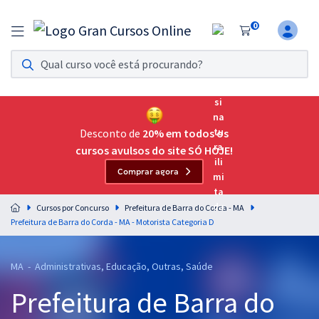
0
Assinatura Ilimitada 11
Acesso a todos os cursos. Teste grátis por 7 dias!
Assinatura OAB Até Passar
Acesso ilimitado a toda preparação para o Exame da
Desconto de
20% em todos os
Ordem, até você passar!
cursos avulsos do site SÓ HOJE!
Comprar agora
Residências Multiprofissionais
Preparação completa e intensiva para as principais
Cursos por Concurso
Prefeitura de Barra do Corda - MA
residências em saúde do Brasil
Prefeitura de Barra do Corda - MA - Motorista Categoria D
Concursos
MA - Administrativas, Educação, Outras, Saúde
Assinatura Ilimitada
Prefeitura de Barra do
Cursos 20% OFF