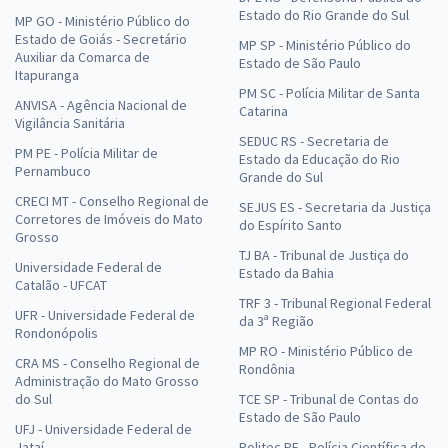
Estado do Rio Grande do Sul
MP GO - Ministério Público do
Estado de Goiás - Secretário
MP SP - Ministério Público do
Auxiliar da Comarca de
Estado de São Paulo
Itapuranga
PM SC - Polícia Militar de Santa
ANVISA - Agência Nacional de
Catarina
Vigilância Sanitária
SEDUC RS - Secretaria de
PM PE - Polícia Militar de
Estado da Educação do Rio
Pernambuco
Grande do Sul
CRECI MT - Conselho Regional de
SEJUS ES - Secretaria da Justiça
Corretores de Imóveis do Mato
do Espírito Santo
Grosso
TJ BA - Tribunal de Justiça do
Universidade Federal de
Estado da Bahia
Catalão - UFCAT
TRF 3 - Tribunal Regional Federal
UFR - Universidade Federal de
da 3ª Região
Rondonópolis
MP RO - Ministério Público de
CRA MS - Conselho Regional de
Rondônia
Administração do Mato Grosso
do Sul
TCE SP - Tribunal de Contas do
Estado de São Paulo
UFJ - Universidade Federal de
Jataí
Politec PE - Polícia Científica de