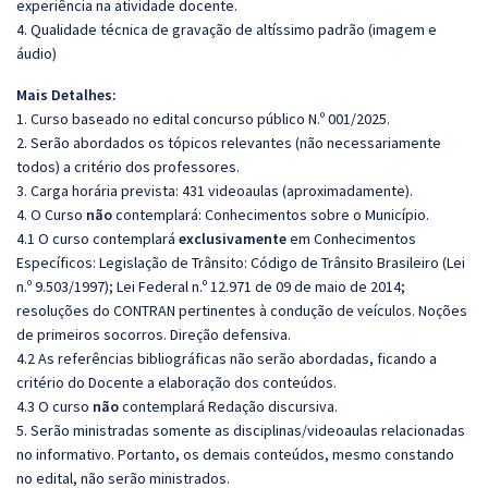
experiência na atividade docente.
4. Qualidade técnica de gravação de altíssimo padrão (imagem e
áudio)
Mais Detalhes:
1. Curso baseado no edital concurso público N.º 001/2025.
2. Serão abordados os tópicos relevantes (não necessariamente
todos) a critério dos professores.
3. Carga horária prevista: 431 videoaulas (aproximadamente).
4. O Curso
não
contemplará: Conhecimentos sobre o Município.
4.1 O curso contemplará
exclusivamente
em Conhecimentos
Específicos: Legislação de Trânsito: Código de Trânsito Brasileiro (Lei
n.º 9.503/1997); Lei Federal n.º 12.971 de 09 de maio de 2014;
resoluções do CONTRAN pertinentes à condução de veículos. Noções
de primeiros socorros. Direção defensiva.
4.2 As referências bibliográficas não serão abordadas, ficando a
critério do Docente a elaboração dos conteúdos.
4.3 O curso
não
contemplará Redação discursiva.
5. Serão ministradas somente as disciplinas/videoaulas relacionadas
no informativo. Portanto, os demais conteúdos, mesmo constando
no edital, não serão ministrados.