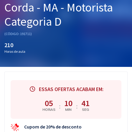
Corda - MA - Motorista
Pós
Categoria D
Graduação
OAB
(CÓDIGO: 191711)
210
Mentorias
Horas de aula
Questões grátis
Conteúdo gratuito
Blog
ESSAS OFERTAS ACABAM EM:
Aprovados
05
10
40
:
:
HORAS
MIN
SEG
Atendimento
Cupom de 20% de desconto