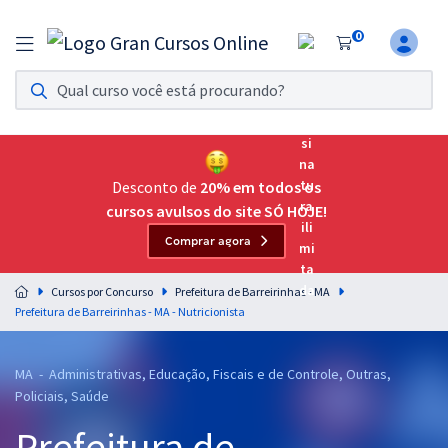
0
Assinatura Ilimitada 11
Acesso a todos os cursos. Teste grátis por 7 dias!
Assinatura OAB Até Passar
Acesso ilimitado a toda preparação para o Exame da
Desconto de
20% em todos os
Ordem, até você passar!
cursos avulsos do site SÓ HOJE!
Comprar agora
Residências Multiprofissionais
Preparação completa e intensiva para as principais
Cursos por Concurso
Prefeitura de Barreirinhas - MA
residências em saúde do Brasil
Prefeitura de Barreirinhas - MA - Nutricionista
Concursos
MA - Administrativas, Educação, Fiscais e de Controle, Outras,
Assinatura Ilimitada
Policiais, Saúde
Cursos 20% OFF
Prefeitura de