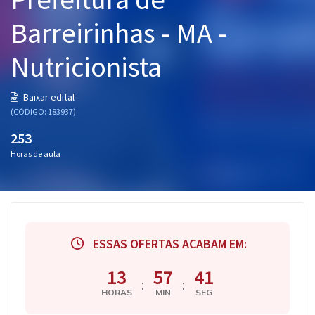
Pós
Barreirinhas - MA -
Graduação
Nutricionista
OAB
Baixar edital
Mentorias
(CÓDIGO: 183937)
253
Questões grátis
Horas de aula
Conteúdo gratuito
Blog
Aprovados
ESSAS OFERTAS ACABAM EM:
Atendimento
13
57
40
:
:
HORAS
MIN
SEG