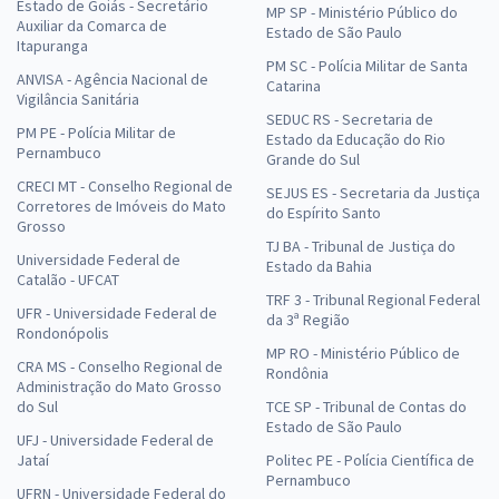
Estado de Goiás - Secretário
MP SP - Ministério Público do
Auxiliar da Comarca de
Estado de São Paulo
Itapuranga
PM SC - Polícia Militar de Santa
ANVISA - Agência Nacional de
Catarina
Vigilância Sanitária
SEDUC RS - Secretaria de
PM PE - Polícia Militar de
Estado da Educação do Rio
Pernambuco
Grande do Sul
CRECI MT - Conselho Regional de
SEJUS ES - Secretaria da Justiça
Corretores de Imóveis do Mato
do Espírito Santo
Grosso
TJ BA - Tribunal de Justiça do
Universidade Federal de
Estado da Bahia
Catalão - UFCAT
TRF 3 - Tribunal Regional Federal
UFR - Universidade Federal de
da 3ª Região
Rondonópolis
MP RO - Ministério Público de
CRA MS - Conselho Regional de
Rondônia
Administração do Mato Grosso
do Sul
TCE SP - Tribunal de Contas do
Estado de São Paulo
UFJ - Universidade Federal de
Jataí
Politec PE - Polícia Científica de
Pernambuco
UFRN - Universidade Federal do