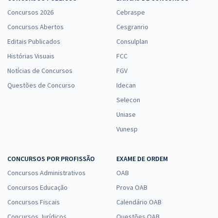
Concursos 2026
Cebraspe
Concursos Abertos
Cesgranrio
Editais Publicados
Consulplan
Histórias Visuais
FCC
Notícias de Concursos
FGV
Questões de Concurso
Idecan
Selecon
Uniase
Vunesp
CONCURSOS POR PROFISSÃO
EXAME DE ORDEM
Concursos Administrativos
OAB
Concursos Educação
Prova OAB
Concursos Fiscais
Calendário OAB
Concursos Jurídicos
Questões OAB