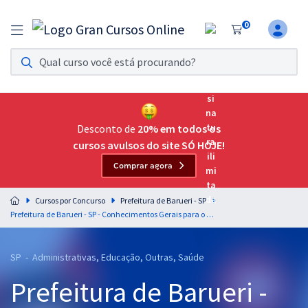
0
Assinatura Ilimitada 11
Acesso a todos os cursos. Teste grátis por 7 dias!
Assinatura OAB Até Passar
Acesso ilimitado a toda preparação para o Exame da
Desconto de
20% em todos os
Ordem, até você passar!
cursos avulsos do site SÓ HOJE!
Comprar agora
Residências Multiprofissionais
Preparação completa e intensiva para as principais
Cursos por Concurso
Prefeitura de Barueri - SP
residências em saúde do Brasil
Prefeitura de Barueri - SP - Conhecimentos Gerais para o Grupo II - Ensino Médio e Grupo III - Ensino Superior
Concursos
SP - Administrativas, Educação, Outras, Saúde
Assinatura Ilimitada
Prefeitura de Barueri -
Cursos 20% OFF