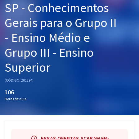
SP - Conhecimentos
Pós
Gerais para o Grupo II
Graduação
- Ensino Médio e
OAB
Grupo III - Ensino
Mentorias
Superior
Questões grátis
Conteúdo gratuito
(CÓDIGO: 201294)
Blog
106
Horas de aula
Aprovados
Atendimento
ESSAS OFERTAS ACABAM EM: