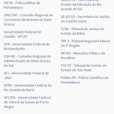
PM PE - Polícia Militar de
Estado da Educação do Rio
Pernambuco
Grande do Sul
CRECI MT - Conselho Regional de
SEJUS ES - Secretaria da Justiça
Corretores de Imóveis do Mato
do Espírito Santo
Grosso
TJ BA - Tribunal de Justiça do
Universidade Federal de
Estado da Bahia
Catalão - UFCAT
TRF 3 - Tribunal Regional Federal
UFR - Universidade Federal de
da 3ª Região
Rondonópolis
MP RO - Ministério Público de
CRA MS - Conselho Regional de
Rondônia
Administração do Mato Grosso
do Sul
TCE SP - Tribunal de Contas do
Estado de São Paulo
UFJ - Universidade Federal de
Jataí
Politec PE - Polícia Científica de
Pernambuco
UFRN - Universidade Federal do
Rio Grande do Norte
UFCSPA - Universidade Federal
de Ciência da Saúde de Porto
Alegre