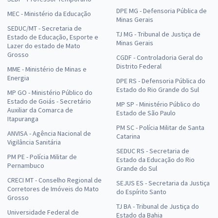
DPE MG - Defensoria Pública de
MEC - Ministério da Educação
Minas Gerais
SEDUC/MT - Secretaria de
TJ MG - Tribunal de Justiça de
Estado de Educação, Esporte e
Minas Gerais
Lazer do estado de Mato
Grosso
CGDF - Controladoria Geral do
Distrito Federal
MME - Ministério de Minas e
Energia
DPE RS - Defensoria Pública do
Estado do Rio Grande do Sul
MP GO - Ministério Público do
Estado de Goiás - Secretário
MP SP - Ministério Público do
Auxiliar da Comarca de
Estado de São Paulo
Itapuranga
PM SC - Polícia Militar de Santa
ANVISA - Agência Nacional de
Catarina
Vigilância Sanitária
SEDUC RS - Secretaria de
PM PE - Polícia Militar de
Estado da Educação do Rio
Pernambuco
Grande do Sul
CRECI MT - Conselho Regional de
SEJUS ES - Secretaria da Justiça
Corretores de Imóveis do Mato
do Espírito Santo
Grosso
TJ BA - Tribunal de Justiça do
Universidade Federal de
Estado da Bahia