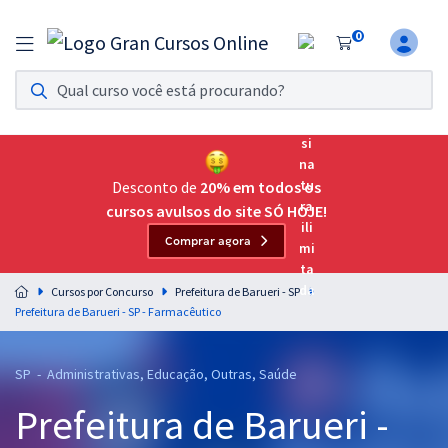
0
Assinatura Ilimitada 11
Acesso a todos os cursos. Teste grátis por 7 dias!
Assinatura OAB Até Passar
Acesso ilimitado a toda preparação para o Exame da
Desconto de
20% em todos os
Ordem, até você passar!
cursos avulsos do site SÓ HOJE!
Comprar agora
Residências Multiprofissionais
Preparação completa e intensiva para as principais
Cursos por Concurso
Prefeitura de Barueri - SP
residências em saúde do Brasil
Prefeitura de Barueri - SP - Farmacêutico
Concursos
SP - Administrativas, Educação, Outras, Saúde
Assinatura Ilimitada
Prefeitura de Barueri -
Cursos 20% OFF