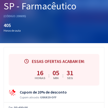
SP - Farmacêutico
Pós
Graduação
(CÓDIGO: 200695)
405
OAB
Horas de aula
Mentorias
Questões grátis
Conteúdo gratuito
ESSAS OFERTAS ACABAM EM:
Blog
16
05
31
:
:
HORAS
MIN
SEG
Aprovados
Cupom de 20% de desconto
Atendimento
Cupom ativado:
GRAN20-OFF
De:
R$ 499,90