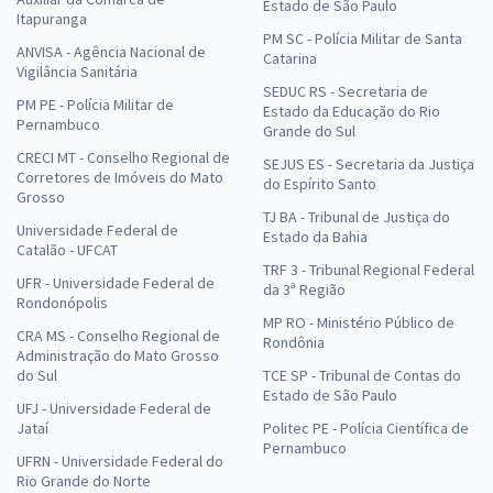
Estado de São Paulo
Itapuranga
PM SC - Polícia Militar de Santa
ANVISA - Agência Nacional de
Catarina
Vigilância Sanitária
SEDUC RS - Secretaria de
PM PE - Polícia Militar de
Estado da Educação do Rio
Pernambuco
Grande do Sul
CRECI MT - Conselho Regional de
SEJUS ES - Secretaria da Justiça
Corretores de Imóveis do Mato
do Espírito Santo
Grosso
TJ BA - Tribunal de Justiça do
Universidade Federal de
Estado da Bahia
Catalão - UFCAT
TRF 3 - Tribunal Regional Federal
UFR - Universidade Federal de
da 3ª Região
Rondonópolis
MP RO - Ministério Público de
CRA MS - Conselho Regional de
Rondônia
Administração do Mato Grosso
do Sul
TCE SP - Tribunal de Contas do
Estado de São Paulo
UFJ - Universidade Federal de
Jataí
Politec PE - Polícia Científica de
Pernambuco
UFRN - Universidade Federal do
Rio Grande do Norte