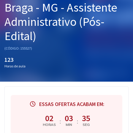
Braga - MG - Assistente
Pós
Administrativo (Pós-
Graduação
Edital)
OAB
Mentorias
(CÓDIGO: 155527)
123
Questões grátis
Horas de aula
Conteúdo gratuito
Blog
Aprovados
ESSAS OFERTAS ACABAM EM:
Atendimento
02
03
35
:
:
HORAS
MIN
SEG