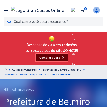
0
Assinatura Ilimitada 11
Acesso a todos os cursos. Teste grátis por 7 dias!
Assinatura OAB Até Passar
Acesso ilimitado a toda preparação para o Exame da
Desconto de
20% em todos os
Ordem, até você passar!
cursos avulsos do site SÓ HOJE!
Comprar agora
Residências Multiprofissionais
Preparação completa e intensiva para as principais
Cursos por Concurso
Prefeitura de Belmiro Braga - MG
residências em saúde do Brasil
Prefeitura de Belmiro Braga - MG - Assistente Administrativo (Pós-Edital)
Concursos
MG - Administrativas
Assinatura Ilimitada
Prefeitura de Belmiro
Cursos 20% OFF