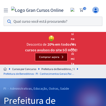
0
Assinatura Ilimitada 11
Acesso a todos os cursos. Teste grátis por 7 dias!
Assinatura OAB Até Passar
Acesso ilimitado a toda preparação para o Exame da
Desconto de
20% em todos os
Ordem, até você passar!
cursos avulsos do site SÓ HOJE!
Comprar agora
Residências Multiprofissionais
Preparação completa e intensiva para as principais
Cursos por Concurso
Prefeitura de Beneditinos/PI
residências em saúde do Brasil
Prefeitura de Beneditinos - PI - Conhecimentos Gerais Para os Cargos de Nível Superior (Exceto Para Os Cargos de Professor)
Concursos
PI - Administrativas, Educação, Outras, Saúde
Assinatura Ilimitada
Prefeitura de
Cursos 20% OFF