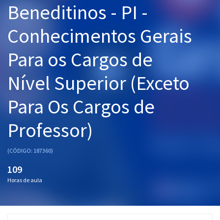
Beneditinos - PI -
Pós
Conhecimentos Gerais
Graduação
Para os Cargos de
OAB
Nível Superior (Exceto
Mentorias
Para Os Cargos de
Questões grátis
Conteúdo gratuito
Professor)
Blog
(CÓDIGO: 187360)
Aprovados
109
Horas de aula
Atendimento