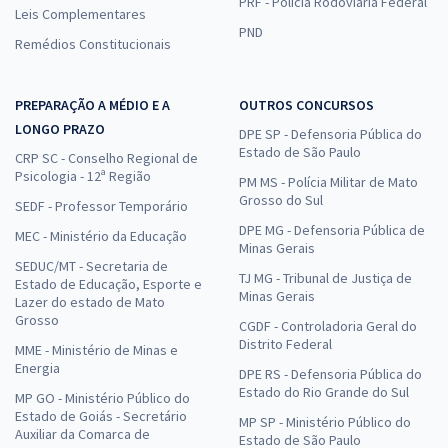
PRF - Polícia Rodoviária Federal
Leis Complementares
PND
Remédios Constitucionais
PREPARAÇÃO A MÉDIO E A
OUTROS CONCURSOS
LONGO PRAZO
DPE SP - Defensoria Pública do
Estado de São Paulo
CRP SC - Conselho Regional de
Psicologia - 12ª Região
PM MS - Polícia Militar de Mato
Grosso do Sul
SEDF - Professor Temporário
DPE MG - Defensoria Pública de
MEC - Ministério da Educação
Minas Gerais
SEDUC/MT - Secretaria de
TJ MG - Tribunal de Justiça de
Estado de Educação, Esporte e
Minas Gerais
Lazer do estado de Mato
Grosso
CGDF - Controladoria Geral do
Distrito Federal
MME - Ministério de Minas e
Energia
DPE RS - Defensoria Pública do
Estado do Rio Grande do Sul
MP GO - Ministério Público do
Estado de Goiás - Secretário
MP SP - Ministério Público do
Auxiliar da Comarca de
Estado de São Paulo