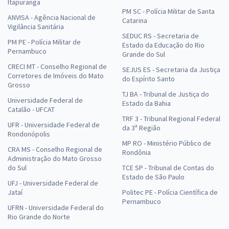
Itapuranga
PM SC - Polícia Militar de Santa
ANVISA - Agência Nacional de
Catarina
Vigilância Sanitária
SEDUC RS - Secretaria de
PM PE - Polícia Militar de
Estado da Educação do Rio
Pernambuco
Grande do Sul
CRECI MT - Conselho Regional de
SEJUS ES - Secretaria da Justiça
Corretores de Imóveis do Mato
do Espírito Santo
Grosso
TJ BA - Tribunal de Justiça do
Universidade Federal de
Estado da Bahia
Catalão - UFCAT
TRF 3 - Tribunal Regional Federal
UFR - Universidade Federal de
da 3ª Região
Rondonópolis
MP RO - Ministério Público de
CRA MS - Conselho Regional de
Rondônia
Administração do Mato Grosso
do Sul
TCE SP - Tribunal de Contas do
Estado de São Paulo
UFJ - Universidade Federal de
Jataí
Politec PE - Polícia Científica de
Pernambuco
UFRN - Universidade Federal do
Rio Grande do Norte