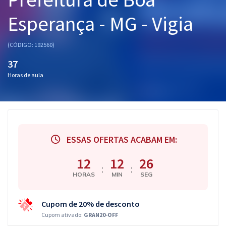
Pós
Esperança - MG - Vigia
Graduação
(CÓDIGO: 192560)
OAB
37
Horas de aula
Mentorias
Questões grátis
Conteúdo gratuito
ESSAS OFERTAS ACABAM EM:
Blog
12
12
25
Aprovados
:
:
HORAS
MIN
SEG
Atendimento
Cupom de 20% de desconto
Cupom ativado:
GRAN20-OFF