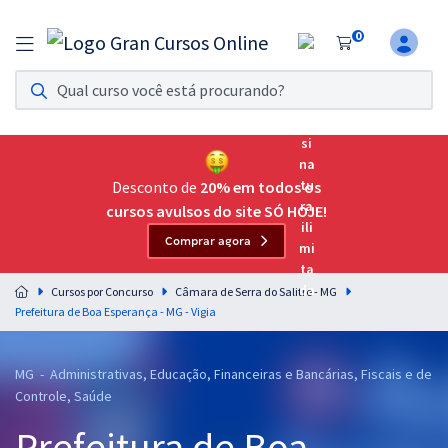
0
Assinatura Ilimitada 11
Acesso a todos os cursos. Teste grátis por 7 dias!
Assinatura OAB Até Passar
Acesso ilimitado a toda preparação para o Exame da
Desconto de
20% em todos os
Ordem, até você passar!
cursos avulsos do site SÓ HOJE!
Comprar agora
Residências Multiprofissionais
Preparação completa e intensiva para as principais
Cursos por Concurso
Câmara de Serra do Salitre - MG
residências em saúde do Brasil
Prefeitura de Boa Esperança - MG - Vigia
Concursos
MG - Administrativas, Educação, Financeiras e Bancárias, Fiscais e de
Assinatura Ilimitada
Controle, Saúde
Cursos 20% OFF
Prefeitura de Boa