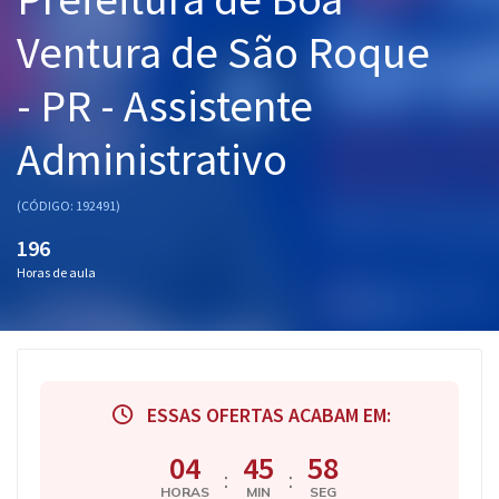
Pós
Ventura de São Roque
Graduação
- PR - Assistente
OAB
Administrativo
Mentorias
(CÓDIGO: 192491)
Questões grátis
196
Horas de aula
Conteúdo gratuito
Blog
Aprovados
ESSAS OFERTAS ACABAM EM:
Atendimento
04
45
57
:
:
HORAS
MIN
SEG