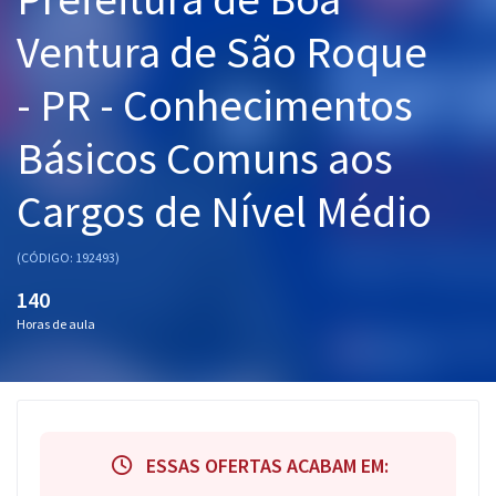
Pós
Ventura de São Roque
Graduação
- PR - Conhecimentos
OAB
Básicos Comuns aos
Mentorias
Cargos de Nível Médio
Questões grátis
(CÓDIGO: 192493)
Conteúdo gratuito
140
Blog
Horas de aula
Aprovados
Atendimento
ESSAS OFERTAS ACABAM EM: