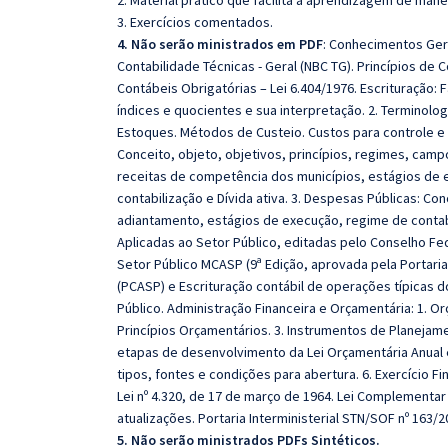
2. Material prático que facilita a aprendizagem de mane
3. Exercícios comentados.
4. Não serão ministrados em PDF
: Conhecimentos Gera
Contabilidade Técnicas - Geral (NBC TG). Princípios d
Contábeis Obrigatórias – Lei 6.404/1976. Escrituração
índices e quocientes e sua interpretação. 2. Terminolog
Estoques. Métodos de Custeio. Custos para controle e 
Conceito, objeto, objetivos, princípios, regimes, campo
receitas de competência dos municípios, estágios de e
contabilização e Dívida ativa. 3. Despesas Públicas: Conc
adiantamento, estágios de execução, regime de contabi
Aplicadas ao Setor Público, editadas pelo Conselho Fed
Setor Público MCASP (9ª Edição, aprovada pela Portaria 
(PCASP) e Escrituração contábil de operações típicas 
Público. Administração Financeira e Orçamentária: 1. Or
Princípios Orçamentários. 3. Instrumentos de Planejame
etapas de desenvolvimento da Lei Orçamentária Anual e 
tipos, fontes e condições para abertura. 6. Exercício Fi
Lei nº 4.320, de 17 de março de 1964. Lei Complementar
atualizações. Portaria Interministerial STN/SOF nº 163/
5. Não serão ministrados PDFs Sintéticos.