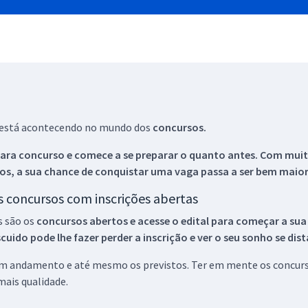
ue está acontecendo no mundo dos
concursos.
ara concurso e comece a se preparar o quanto antes. Com muita
os, a sua chance de conquistar uma vaga passa a ser bem maior
os concursos com inscrições abertas
s são os
concursos abertos e acesse o edital para começar a sua
ido pode lhe fazer perder a inscrição e ver o seu sonho se dis
 em andamento e até mesmo os previstos. Ter em mente os concurso
ais qualidade.