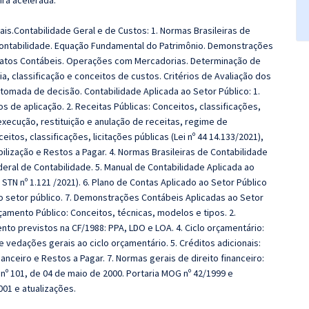
ira acelerada.
is.Contabilidade Geral e de Custos: 1. Normas Brasileiras de
e Contabilidade. Equação Fundamental do Patrimônio. Demonstrações
: Fatos Contábeis. Operações com Mercadorias. Determinação de
ia, classificação e conceitos de custos. Critérios de Avaliação dos
tomada de decisão. Contabilidade Aplicada ao Setor Público: 1.
s de aplicação. 2. Receitas Públicas: Conceitos, classificações,
xecução, restituição e anulação de receitas, regime de
eitos, classificações, licitações públicas (Lei nº 44 14.133/2021),
lização e Restos a Pagar. 4. Normas Brasileiras de Contabilidade
eral de Contabilidade. 5. Manual de Contabilidade Aplicada ao
STN nº 1.121 /2021). 6. Plano de Contas Aplicado ao Setor Público
do setor público. 7. Demonstrações Contábeis Aplicadas ao Setor
çamento Público: Conceitos, técnicas, modelos e tipos. 2.
nto previstos na CF/1988: PPA, LDO e LOA. 4. Ciclo orçamentário:
vedações gerais ao ciclo orçamentário. 5. Créditos adicionais:
nanceiro e Restos a Pagar. 7. Normas gerais de direito financeiro:
 nº 101, de 04 de maio de 2000. Portaria MOG nº 42/1999 e
2001 e atualizações.