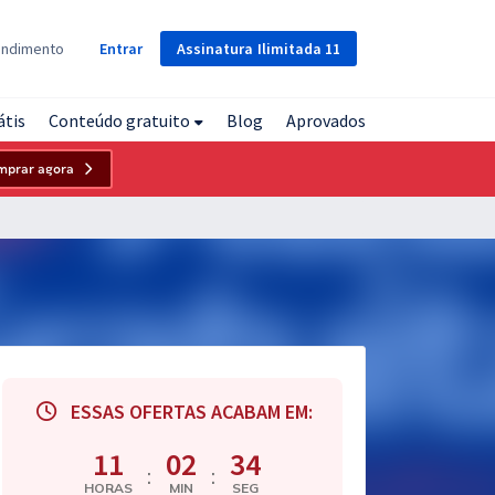
Assinatura
Ilimitada
11
endimento
Entrar
átis
Conteúdo gratuito
Blog
Aprovados
mprar agora
ESSAS OFERTAS ACABAM EM:
11
02
33
:
:
HORAS
MIN
SEG