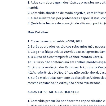
1. Aulas com abordagem dos tópicos previstos no edita
matéria.
2. Conteúdo abordado de modo objetivo, com ênfase n
3. Aulas ministradas por professores especialistas, co
4. Qualidade técnica de gravação de altíssimo padrão 
Mais Detalhes:
1. Curso baseado no edital nº 001/2025.
2. Serão abordados os tópicos relevantes (não necessa
3. Carga horária prevista: 760 videoaulas (aproximadam
4. O Curso
não
contemplará:
Conhecimentos Gerais.
4.1 O Curso
não
contemplará em
conhecimentos espec
Critérios de Avaliação dos Estoques. Métodos de Custe
4.2 As referências bibliográficas
não
serão abordadas, 
5. Serão ministradas somente as disciplinas/videoaula
mesmo constando no edital, não serão ministrados.
AULAS EM PDF AUTOSSUFICIENTES:
1. Conteúdo produzido por docentes especializados e