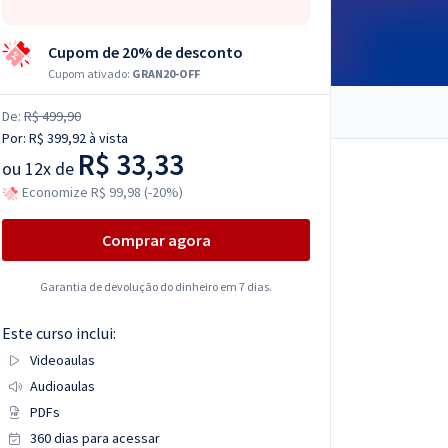
Cupom de 20% de desconto
Cupom ativado:
GRAN20-OFF
De:
R$ 499,90
Por:
R$ 399,92
à vista
R$ 33,33
ou
12x de
Economize R$ 99,98 (-20%)
Comprar agora
Garantia de devolução do dinheiro em 7 dias.
Este curso inclui:
Videoaulas
Audioaulas
PDFs
360 dias para acessar