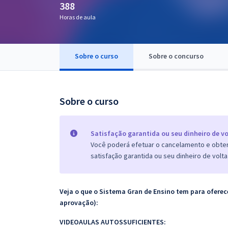
388
Pós
Horas de aula
Graduação
Sobre o curso
Sobre o concurso
OAB
Mentorias
Sobre o curso
Questões grátis
Conteúdo gratuito
Satisfação garantida ou seu dinheiro de vo
Você poderá efetuar o cancelamento e obter 
Blog
satisfação garantida ou seu dinheiro de volta
Aprovados
Veja o que o Sistema Gran de Ensino tem para ofer
Atendimento
aprovação):
VIDEOAULAS AUTOSSUFICIENTES: