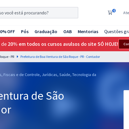
0
At
20% OFF
Pós
Graduação
OAB
Mentorias
Questões gr
 de
20% em todos os cursos avulsos do site SÓ HOJE!
Co
Roque - PR
Prefeitura de Boa Ventura de São Roque - PR - Contador
, Fiscais e de Controle, Jurídicas, Saúde, Tecnologia da
entura de São
dor