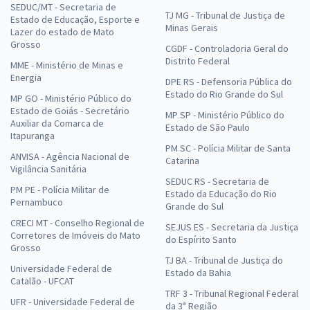
SEDUC/MT - Secretaria de
TJ MG - Tribunal de Justiça de
Estado de Educação, Esporte e
Minas Gerais
Lazer do estado de Mato
Grosso
CGDF - Controladoria Geral do
Distrito Federal
MME - Ministério de Minas e
Energia
DPE RS - Defensoria Pública do
Estado do Rio Grande do Sul
MP GO - Ministério Público do
Estado de Goiás - Secretário
MP SP - Ministério Público do
Auxiliar da Comarca de
Estado de São Paulo
Itapuranga
PM SC - Polícia Militar de Santa
ANVISA - Agência Nacional de
Catarina
Vigilância Sanitária
SEDUC RS - Secretaria de
PM PE - Polícia Militar de
Estado da Educação do Rio
Pernambuco
Grande do Sul
CRECI MT - Conselho Regional de
SEJUS ES - Secretaria da Justiça
Corretores de Imóveis do Mato
do Espírito Santo
Grosso
TJ BA - Tribunal de Justiça do
Universidade Federal de
Estado da Bahia
Catalão - UFCAT
TRF 3 - Tribunal Regional Federal
UFR - Universidade Federal de
da 3ª Região