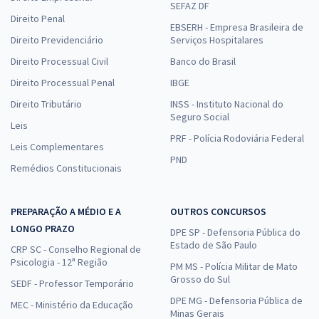
SEFAZ DF
Direito Penal
EBSERH - Empresa Brasileira de
Direito Previdenciário
Serviços Hospitalares
Direito Processual Civil
Banco do Brasil
Direito Processual Penal
IBGE
Direito Tributário
INSS - Instituto Nacional do
Seguro Social
Leis
PRF - Polícia Rodoviária Federal
Leis Complementares
PND
Remédios Constitucionais
PREPARAÇÃO A MÉDIO E A
OUTROS CONCURSOS
LONGO PRAZO
DPE SP - Defensoria Pública do
Estado de São Paulo
CRP SC - Conselho Regional de
Psicologia - 12ª Região
PM MS - Polícia Militar de Mato
Grosso do Sul
SEDF - Professor Temporário
DPE MG - Defensoria Pública de
MEC - Ministério da Educação
Minas Gerais