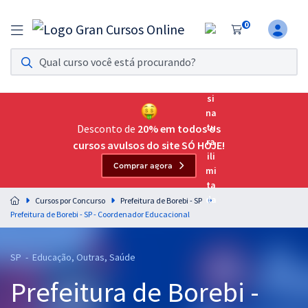
0
Assinatura Ilimitada 11
Acesso a todos os cursos. Teste grátis por 7 dias!
Assinatura OAB Até Passar
Acesso ilimitado a toda preparação para o Exame da
Desconto de
20% em todos os
Ordem, até você passar!
cursos avulsos do site SÓ HOJE!
Comprar agora
Residências Multiprofissionais
Preparação completa e intensiva para as principais
Cursos por Concurso
Prefeitura de Borebi - SP
residências em saúde do Brasil
Prefeitura de Borebi - SP - Coordenador Educacional
Concursos
SP - Educação, Outras, Saúde
Assinatura Ilimitada
Prefeitura de Borebi -
Cursos 20% OFF