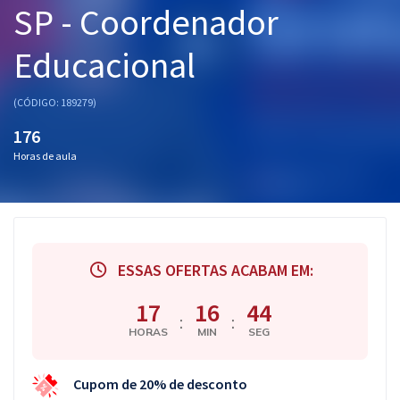
SP - Coordenador
Pós
Educacional
Graduação
OAB
(CÓDIGO: 189279)
176
Mentorias
Horas de aula
Questões grátis
Conteúdo gratuito
Blog
ESSAS OFERTAS ACABAM EM:
Aprovados
17
16
43
:
:
HORAS
MIN
SEG
Atendimento
Cupom de 20% de desconto