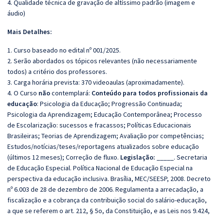
4. Qualidade técnica de gravação de altíssimo padrão (imagem e
áudio)
Mais Detalhes:
1. Curso baseado no edital nº 001/2025.
2. Serão abordados os tópicos relevantes (não necessariamente
todos) a critério dos professores.
3. Carga horária prevista: 370 videoaulas (aproximadamente).
4. O Curso
não
contemplará:
Conteúdo para todos profissionais da
educação
: Psicologia da Educação; Progressão Continuada;
Psicologia da Aprendizagem; Educação Contemporânea; Processo
de Escolarização: sucessos e fracassos; Políticas Educacionais
Brasileiras; Teorias de Aprendizagem; Avaliação por competências;
Estudos/notícias/teses/reportagens atualizados sobre educação
(últimos 12 meses); Correção de fluxo.
Legislação:
_____. Secretaria
de Educação Especial. Política Nacional de Educação Especial na
perspectiva da educação inclusiva. Brasília, MEC/SEESP, 2008. Decreto
nº 6.003 de 28 de dezembro de 2006. Regulamenta a arrecadação, a
fiscalização e a cobrança da contribuição social do salário-educação,
a que se referem o art. 212, § 5o, da Constituição, e as Leis nos 9.424,