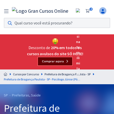
0
Assinatura Ilimitada 11
Acesso a todos os cursos. Teste grátis por 7 dias!
Assinatura OAB Até Passar
Acesso ilimitado a toda preparação para o Exame da
Desconto de
20% em todos os
Ordem, até você passar!
cursos avulsos do site SÓ HOJE!
Comprar agora
Residências Multiprofissionais
Preparação completa e intensiva para as principais
Cursos por Concurso
Prefeitura de Bragança Paulista - SP
residências em saúde do Brasil
Prefeitura de Bragança Paulista - SP - Psicólogo Júnior (Pós-Edital)
Concursos
SP - Prefeituras, Saúde
Assinatura Ilimitada
Prefeitura de
Cursos 20% OFF