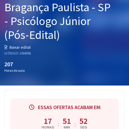
Bragança Paulista - SP
Pós
- Psicólogo Júnior
Graduação
(Pós-Edital)
OAB
Mentorias
Baixar edital
(CÓDIGO: 206808)
Questões grátis
207
Horas de aula
Conteúdo gratuito
Blog
Aprovados
ESSAS OFERTAS ACABAM EM:
Atendimento
17
51
52
:
:
HORAS
MIN
SEG