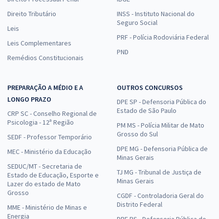
Direito Tributário
INSS - Instituto Nacional do
Seguro Social
Leis
PRF - Polícia Rodoviária Federal
Leis Complementares
PND
Remédios Constitucionais
PREPARAÇÃO A MÉDIO E A
OUTROS CONCURSOS
LONGO PRAZO
DPE SP - Defensoria Pública do
Estado de São Paulo
CRP SC - Conselho Regional de
Psicologia - 12ª Região
PM MS - Polícia Militar de Mato
Grosso do Sul
SEDF - Professor Temporário
DPE MG - Defensoria Pública de
MEC - Ministério da Educação
Minas Gerais
SEDUC/MT - Secretaria de
TJ MG - Tribunal de Justiça de
Estado de Educação, Esporte e
Minas Gerais
Lazer do estado de Mato
Grosso
CGDF - Controladoria Geral do
Distrito Federal
MME - Ministério de Minas e
Energia
DPE RS - Defensoria Pública do