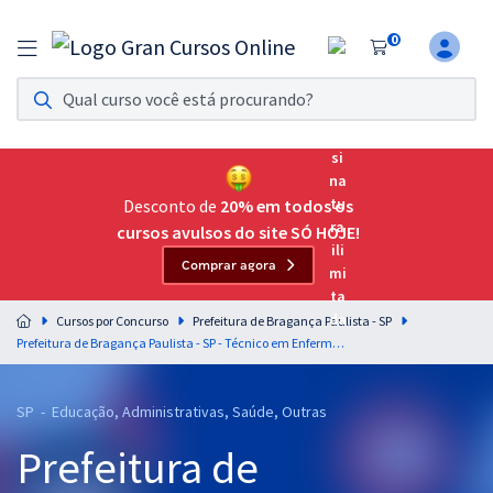
0
Assinatura Ilimitada 11
Acesso a todos os cursos. Teste grátis por 7 dias!
Assinatura OAB Até Passar
Acesso ilimitado a toda preparação para o Exame da
Desconto de
20% em todos os
Ordem, até você passar!
cursos avulsos do site SÓ HOJE!
Comprar agora
Residências Multiprofissionais
Preparação completa e intensiva para as principais
Cursos por Concurso
Prefeitura de Bragança Paulista - SP
residências em saúde do Brasil
Prefeitura de Bragança Paulista - SP - Técnico em Enfermagem (Pós-Edital)
Concursos
SP - Educação, Administrativas, Saúde, Outras
Assinatura Ilimitada
Prefeitura de
Cursos 20% OFF