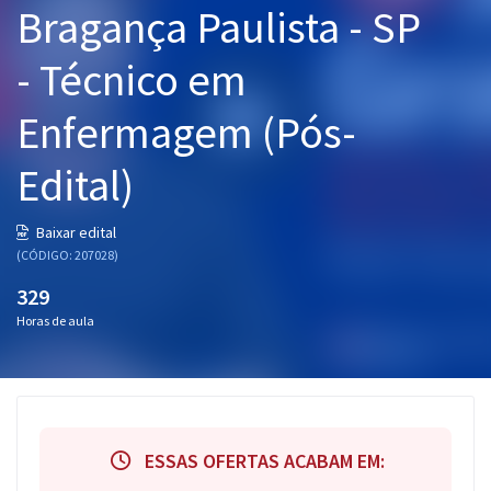
Bragança Paulista - SP
Pós
- Técnico em
Graduação
Enfermagem (Pós-
OAB
Edital)
Mentorias
Questões grátis
Baixar edital
(CÓDIGO: 207028)
Conteúdo gratuito
329
Blog
Horas de aula
Aprovados
Atendimento
ESSAS OFERTAS ACABAM EM: