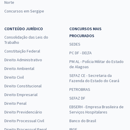
Norte
Concursos em Sergipe
CONTEÚDO JURÍDICO
CONCURSOS MAIS
PROCURADOS
Consolidação das Leis do
Trabalho
SEDES
Constituição Federal
PC DF - DELTA
Direito Administrativo
PM AL - Polícia Militar do Estado
de Alagoas
Direito Ambiental
SEFAZ CE - Secretaria da
Direito Civil
Fazenda do Estado do Ceará
Direito Constitucional
PETROBRAS
Direito Empresarial
SEFAZ DF
Direito Penal
EBSERH - Empresa Brasileira de
Direito Previdenciário
Serviços Hospitalares
Direito Processual Civil
Banco do Brasil
Direito Processual Penal
IBGE