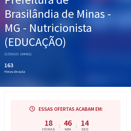
Pós
Brasilândia de Minas -
Graduação
MG - Nutricionista
OAB
(EDUCAÇÃO)
Mentorias
(CÓDIGO: 194461)
Questões grátis
163
Horas de aula
Conteúdo gratuito
Blog
Aprovados
ESSAS OFERTAS ACABAM EM:
Atendimento
18
46
13
:
:
HORAS
MIN
SEG