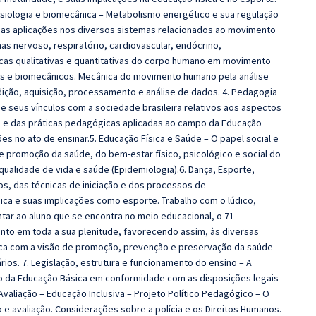
nesiologia e biomecânica – Metabolismo energético e sua regulação
 suas aplicações nos diversos sistemas relacionados ao movimento
as nervoso, respiratório, cardiovascular, endócrino,
ógicas qualitativas e quantitativas do corpo humano em movimento
os e biomecânicos. Mecânica do movimento humano pela análise
ição, aquisição, processamento e análise de dados. 4. Pedagogia
a e seus vínculos com a sociedade brasileira relativos aos aspectos
s e das práticas pedagógicas aplicadas ao campo da Educação
ões no ato de ensinar.5. Educação Física e Saúde – O papel social e
e promoção da saúde, do bem-estar físico, psicológico e social do
, qualidade de vida e saúde (Epidemiologia).6. Dança, Esporte,
os, das técnicas de iniciação e dos processos de
ca e suas implicações como esporte. Trabalho com o lúdico,
ntar ao aluno que se encontra no meio educacional, o 71
to em toda a sua plenitude, favorecendo assim, às diversas
ica com a visão de promoção, prevenção e preservação da saúde
rios. 7. Legislação, estrutura e funcionamento do ensino – A
ação da Educação Básica em conformidade com as disposições legais
 Avaliação – Educação Inclusiva – Projeto Político Pedagógico – O
 avaliação. Considerações sobre a polícia e os Direitos Humanos.