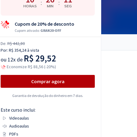
:
:
HORAS
MIN
SEG
Cupom de 20% de desconto
Cupom ativado:
GRAN20-OFF
De:
R$ 442,80
Por:
R$ 354,24
à vista
R$ 29,52
ou
12x de
Economize R$ 88,56 (-20%)
Comprar agora
Garantia de devolução do dinheiro em 7 dias.
Este curso inclui:
Videoaulas
Audioaulas
PDFs