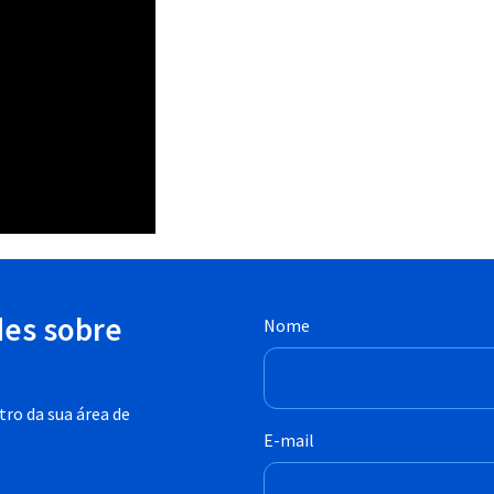
des sobre
Nome
ro da sua área de
E-mail