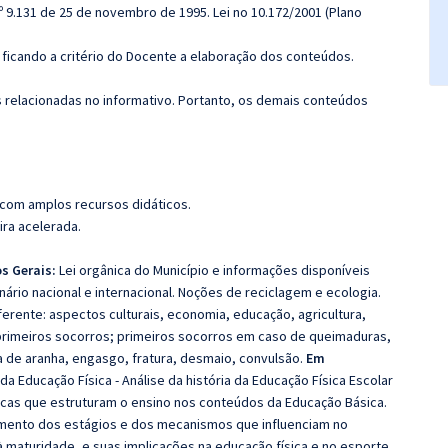
º 9.131 de 25 de novembro de 1995. Lei no 10.172/2001 (Plano
ficando a critério do Docente a elaboração dos conteúdos.
s relacionadas no informativo. Portanto, os demais conteúdos
 com amplos recursos didáticos.
ira acelerada.
s Gerais:
Lei orgânica do Município e informações disponíveis
nário nacional e internacional. Noções de reciclagem e ecologia.
ferente: aspectos culturais, economia, educação, agricultura,
primeiros socorros; primeiros socorros em caso de queimaduras,
 de aranha, engasgo, fratura, desmaio, convulsão.
Em
da Educação Física - Análise da história da Educação Física Escolar
as que estruturam o ensino nos conteúdos da Educação Básica.
mento dos estágios e dos mecanismos que influenciam no
aturidade, e suas implicações na educação física e no esporte.