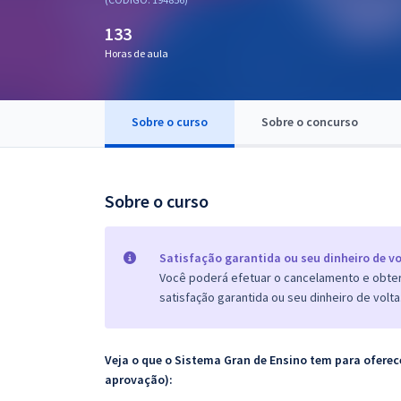
Pós
133
Graduação
Horas de aula
OAB
Sobre o curso
Sobre o concurso
Mentorias
Questões grátis
Sobre o curso
Conteúdo gratuito
Blog
Satisfação garantida ou seu dinheiro de vo
Você poderá efetuar o cancelamento e obter 
Aprovados
satisfação garantida ou seu dinheiro de volta
Atendimento
Veja o que o Sistema Gran de Ensino tem para ofer
aprovação):