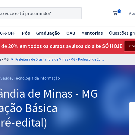
0
At
20% OFF
Pós
Graduação
OAB
Mentorias
Questões gr
 de
20% em todos os cursos avulsos do site SÓ HOJE!
Co
s - MG
Prefeitura de Brasilândia de Minas - MG - Professor de Educação Básica (Educação Física) (Pré-edital)
, Saúde, Tecnologia da Informação
lândia de Minas - MG
ação Básica
ré-edital)