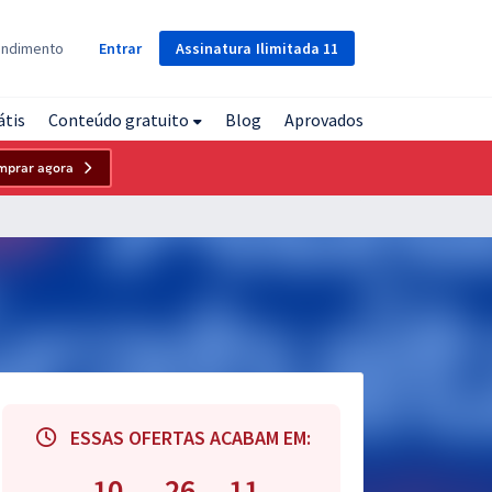
Assinatura
Ilimitada
11
endimento
Entrar
átis
Conteúdo gratuito
Blog
Aprovados
mprar agora
ESSAS OFERTAS ACABAM EM:
10
26
10