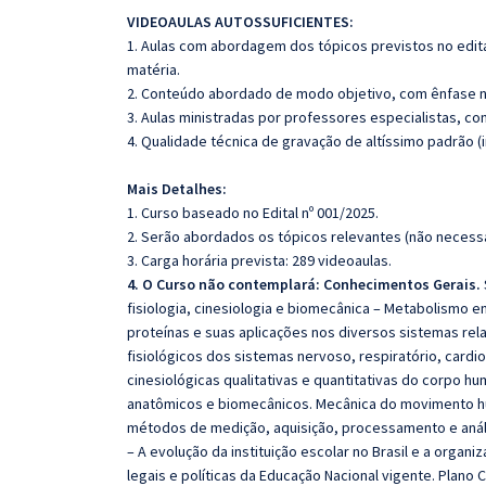
VIDEOAULAS AUTOSSUFICIENTES:
1. Aulas com abordagem dos tópicos previstos no edita
matéria.
2. Conteúdo abordado de modo objetivo, com ênfase n
3. Aulas ministradas por professores especialistas, co
4. Qualidade técnica de gravação de altíssimo padrão 
Mais Detalhes:
1. Curso baseado no Edital nº 001/2025.
2. Serão abordados os tópicos relevantes (não necessa
3. Carga horária prevista: 289 videoaulas.
4. O Curso não contemplará: Conhecimentos Gerais.
fisiologia, cinesiologia e biomecânica – Metabolismo en
proteínas e suas aplicações nos diversos sistemas r
fisiológicos dos sistemas nervoso, respiratório, cardio
cinesiológicas qualitativas e quantitativas do corpo
anatômicos e biomecânicos. Mecânica do movimento hum
métodos de medição, aquisição, processamento e análi
– A evolução da instituição escolar no Brasil e a org
legais e políticas da Educação Nacional vigente. Plano C