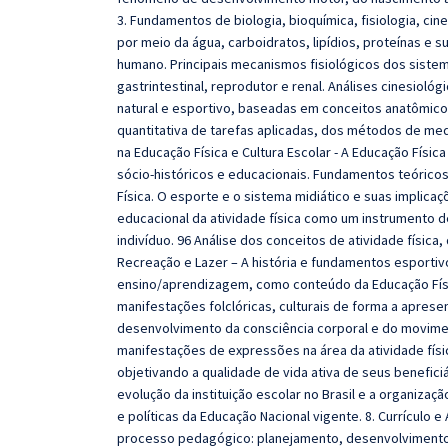
3. Fundamentos de biologia, bioquímica, fisiologia, ci
por meio da água, carboidratos, lipídios, proteínas e
humano. Principais mecanismos fisiológicos dos sistem
gastrintestinal, reprodutor e renal. Análises cinesiol
natural e esportivo, baseadas em conceitos anatômic
quantitativa de tarefas aplicadas, dos métodos de med
na Educação Física e Cultura Escolar - A Educação Físic
sócio-históricos e educacionais. Fundamentos teórico
Física. O esporte e o sistema midiático e suas implicaç
educacional da atividade física como um instrumento d
indivíduo. 96 Análise dos conceitos de atividade física
Recreação e Lazer – A história e fundamentos esportiv
ensino/aprendizagem, como conteúdo da Educação Físi
manifestações folclóricas, culturais de forma a aprese
desenvolvimento da consciência corporal e do movimen
manifestações de expressões na área da atividade fís
objetivando a qualidade de vida ativa de seus beneficiá
evolução da instituição escolar no Brasil e a organiz
e políticas da Educação Nacional vigente. 8. Currículo e
processo pedagógico: planejamento, desenvolvimento e