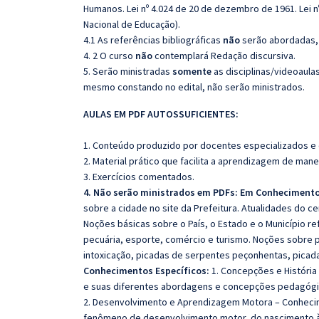
Humanos. Lei nº 4.024 de 20 de dezembro de 1961. Lei n
Nacional de Educação).
4.1 As referências bibliográficas
não
serão abordadas, 
4. 2 O curso
não
contemplará Redação discursiva.
5. Serão ministradas
somente
as disciplinas/videoaula
mesmo constando no edital, não serão ministrados.
AULAS EM PDF AUTOSSUFICIENTES:
1. Conteúdo produzido por docentes especializados e
2. Material prático que facilita a aprendizagem de mane
3. Exercícios comentados.
4. Não serão ministrados em PDFs: Em Conhecimento
sobre a cidade no site da Prefeitura. Atualidades do ce
Noções básicas sobre o País, o Estado e o Município re
pecuária, esporte, comércio e turismo. Noções sobre 
intoxicação, picadas de serpentes peçonhentas, picada
Conhecimentos Específicos:
1. Concepções e História 
e suas diferentes abordagens e concepções pedagógic
2. Desenvolvimento e Aprendizagem Motora – Conheci
fenômeno de desenvolvimento motor, do nascimento à m