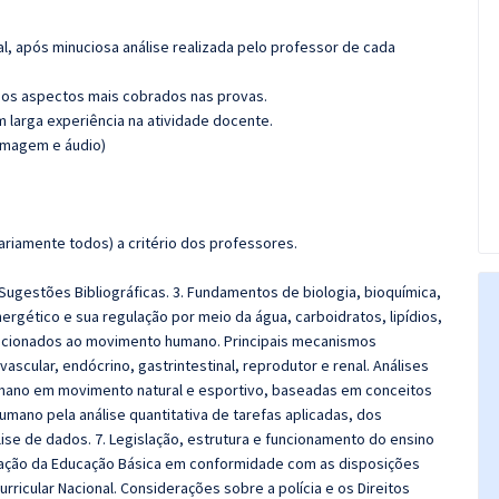
l, após minuciosa análise realizada pelo professor de cada
os aspectos mais cobrados nas provas.
m larga experiência na atividade docente.
(imagem e áudio)
riamente todos) a critério dos professores.
Sugestões Bibliográficas. 3. Fundamentos de biologia, bioquímica,
ergético e sua regulação por meio da água, carboidratos, lipídios,
elacionados ao movimento humano. Principais mecanismos
vascular, endócrino, gastrintestinal, reprodutor e renal. Análises
 humano em movimento natural e esportivo, baseadas em conceitos
ano pela análise quantitativa de tarefas aplicadas, dos
se de dados. 7. Legislação, estrutura e funcionamento do ensino
anização da Educação Básica em conformidade com as disposições
urricular Nacional. Considerações sobre a polícia e os Direitos