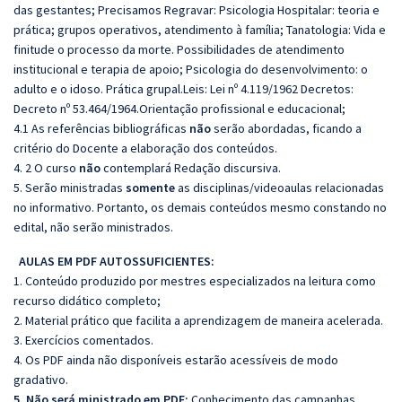
das gestantes; Precisamos Regravar: Psicologia Hospitalar: teoria e
prática; grupos operativos, atendimento à família; Tanatologia: Vida e
finitude o processo da morte. Possibilidades de atendimento
institucional e terapia de apoio; Psicologia do desenvolvimento: o
adulto e o idoso. Prática grupal.Leis: Lei nº 4.119/1962 Decretos:
Decreto nº 53.464/1964.Orientação profissional e educacional;
4.1 As referências bibliográficas
não
serão abordadas, ficando a
critério do Docente a elaboração dos conteúdos.
4. 2 O curso
não
contemplará Redação discursiva.
5. Serão ministradas
somente
as disciplinas/videoaulas relacionadas
no informativo. Portanto, os demais conteúdos mesmo constando no
edital, não serão ministrados.
AULAS EM PDF AUTOSSUFICIENTES:
1. Conteúdo produzido por mestres especializados na leitura como
recurso didático completo;
2. Material prático que facilita a aprendizagem de maneira acelerada.
3. Exercícios comentados.
4. Os PDF ainda não disponíveis estarão acessíveis de modo
gradativo.
5. Não será ministrado em PDF:
Conhecimento das campanhas