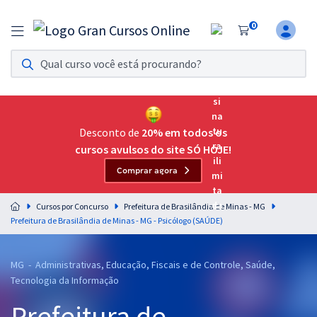
0
Assinatura Ilimitada 11
Acesso a todos os cursos. Teste grátis por 7 dias!
Assinatura OAB Até Passar
Acesso ilimitado a toda preparação para o Exame da
Desconto de
20% em todos os
Ordem, até você passar!
cursos avulsos do site SÓ HOJE!
Comprar agora
Residências Multiprofissionais
Preparação completa e intensiva para as principais
Cursos por Concurso
Prefeitura de Brasilândia de Minas - MG
residências em saúde do Brasil
Prefeitura de Brasilândia de Minas - MG - Psicólogo (SAÚDE)
Concursos
MG - Administrativas, Educação, Fiscais e de Controle, Saúde,
Assinatura Ilimitada
Tecnologia da Informação
Cursos 20% OFF
Prefeitura de