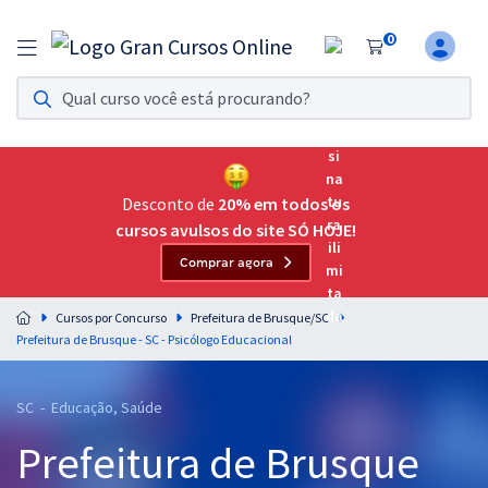
0
Assinatura Ilimitada 11
Acesso a todos os cursos. Teste grátis por 7 dias!
Assinatura OAB Até Passar
Acesso ilimitado a toda preparação para o Exame da
Desconto de
20% em todos os
Ordem, até você passar!
cursos avulsos do site SÓ HOJE!
Comprar agora
Residências Multiprofissionais
Preparação completa e intensiva para as principais
Cursos por Concurso
Prefeitura de Brusque/SC
residências em saúde do Brasil
Prefeitura de Brusque - SC - Psicólogo Educacional
Concursos
SC - Educação, Saúde
Assinatura Ilimitada
Prefeitura de Brusque
Cursos 20% OFF