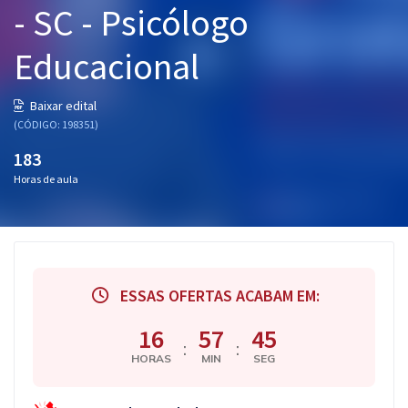
- SC - Psicólogo
Pós
Educacional
Graduação
OAB
Baixar edital
(CÓDIGO: 198351)
Mentorias
183
Horas de aula
Questões grátis
Conteúdo gratuito
Blog
ESSAS OFERTAS ACABAM EM:
Aprovados
16
57
44
:
:
Atendimento
HORAS
MIN
SEG