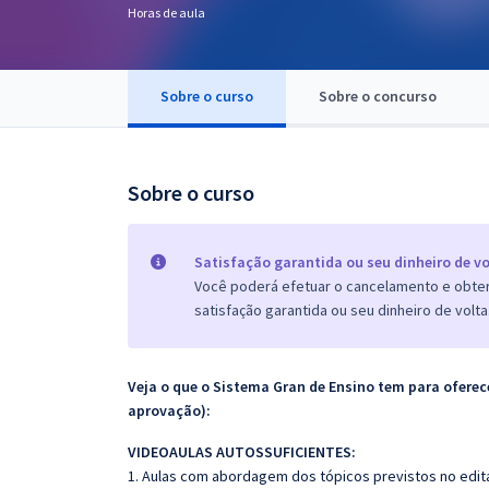
Horas de aula
Pós
Graduação
Sobre o curso
Sobre o concurso
OAB
Mentorias
Sobre o curso
Questões grátis
Satisfação garantida ou seu dinheiro de vo
Conteúdo gratuito
Você poderá efetuar o cancelamento e obter 
satisfação garantida ou seu dinheiro de volta
Blog
Aprovados
Veja o que o Sistema Gran de Ensino tem para ofer
aprovação):
Atendimento
VIDEOAULAS AUTOSSUFICIENTES:
1. Aulas com abordagem dos tópicos previstos no edita