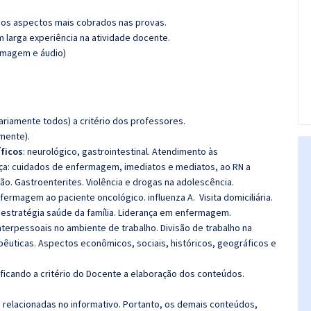
os aspectos mais cobrados nas provas.
m larga experiência na atividade docente.
(imagem e áudio)
riamente todos) a critério dos professores.
amente).
ficos
: neurológico, gastrointestinal. Atendimento às
nça: cuidados de enfermagem, imediatos e mediatos, ao RN a
o. Gastroenterites. Violência e drogas na adolescência.
fermagem ao paciente oncológico. influenza A. Visita domiciliária.
a estratégia saúde da família. Liderança em enfermagem.
erpessoais no ambiente de trabalho. Divisão de trabalho na
apêuticas. Aspectos econômicos, sociais, históricos, geográficos e
 ficando a critério do Docente a elaboração dos conteúdos.
s relacionadas no informativo. Portanto, os demais conteúdos,