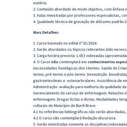
matéria.
2. Conteúdo abordado de modo objetivo, com ênfase n
3. Aulas ministradas por professores especialistas, co
4. Qualidade técnica de gravação de altíssimo padrão 
Mais Detalhes:
1. Curso baseado no edital nº 01/2024.
2. Serão abordados os tópicos relevantes (não necessa
3. Carga horária prevista: 1.053 videoaulas (aproximad
4. O Curso
não
contemplará em
conhecimentos especí
necessidades fisiológicas dos clientes. Saúde da Cria
termo, pré-termo e pós-termo. Desnutrição. Desidrataçã
gastrointestinais e osteoarticulares. Assistência de en
Administração: avaliação para melhoria da qualidade d
Gerenciamento do serviço de enfermagem. Relações int
enfermagem. Drogas lícitas e ilícitas. Modalidades ter
culturais do Município de Buriti Bravo.
4.1 As referências bibliográficas não serão abordadas,
4.2 O curso não contemplará Redação discursiva.
5. Serão ministradas somente as disciplinas/videoaula