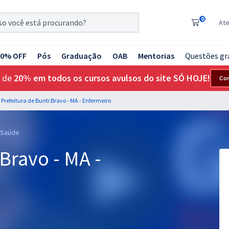
0
At
20% OFF
Pós
Graduação
OAB
Mentorias
Questões gr
 de
20% em todos os cursos avulsos do site SÓ HOJE!
Co
Prefeitura de Buriti Bravo - MA - Enfermeiro
, Saúde
 Bravo - MA -