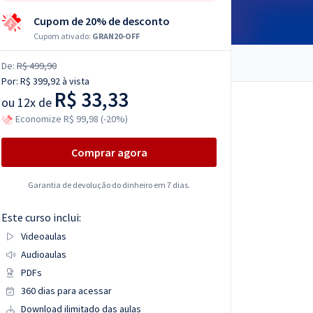
Cupom de 20% de desconto
Cupom ativado:
GRAN20-OFF
De:
R$ 499,90
Por:
R$ 399,92
à vista
R$ 33,33
ou
12x de
Economize R$ 99,98 (-20%)
Comprar agora
Garantia de devolução do dinheiro em 7 dias.
Este curso inclui:
Videoaulas
Audioaulas
PDFs
360 dias para acessar
Download ilimitado das aulas