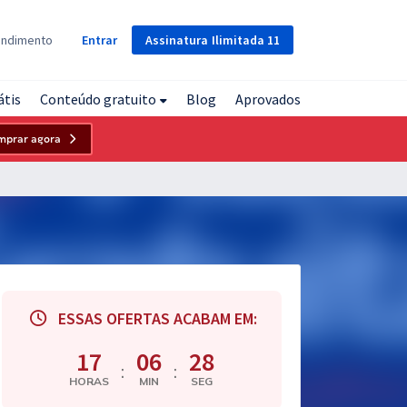
Assinatura
Ilimitada
11
endimento
Entrar
átis
Conteúdo gratuito
Blog
Aprovados
mprar agora
ESSAS OFERTAS ACABAM EM:
17
06
27
:
:
HORAS
MIN
SEG