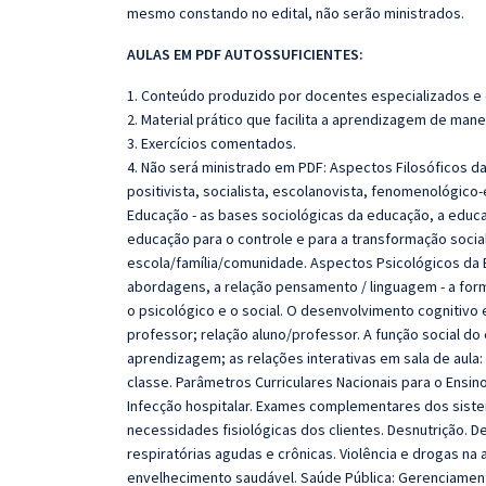
mesmo constando no edital, não serão ministrados.
AULAS EM PDF AUTOSSUFICIENTES:
1. Conteúdo produzido por docentes especializados e
2. Material prático que facilita a aprendizagem de mane
3. Exercícios comentados.
4. Não será ministrado em PDF:
Aspectos Filosóficos d
positivista, socialista, escolanovista, fenomenológico-e
Educação - as bases sociológicas da educação, a educa
educação para o controle e para a transformação social,
escola/família/comunidade. Aspectos Psicológicos da 
abordagens, a relação pensamento / linguagem - a for
o psicológico e o social. O desenvolvimento cognitivo 
professor; relação aluno/professor. A função social do
aprendizagem; as relações interativas em sala de aula:
classe. Parâmetros Curriculares Nacionais para o Ensi
Infecção hospitalar. Exames complementares dos sist
necessidades fisiológicas dos clientes. Desnutrição. 
respiratórias agudas e crônicas. Violência e drogas 
envelhecimento saudável. Saúde Pública: Gerenciamento 