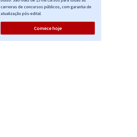
bolso. São mais de 25 mil cursos para todas as
carreiras de concursos públicos, com garantia de
atualização pós-edital.
Comece hoje