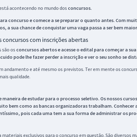
ue está acontecendo no mundo dos
concursos.
ara concurso e comece a se preparar o quanto antes. Com muita
os, a sua chance de conquistar uma vaga passa a ser bem maior
os concursos com inscrições abertas
s são os
concursos abertos e acesse o edital para começar a sua
ido pode lhe fazer perder a inscrição e ver o seu sonho se dis
 em andamento e até mesmo os previstos. Ter em mente os concurso
ais qualidade.
 maneira de estudar para o processo seletivo. Os nossos curso
uito bem como as bancas organizadoras trabalham. Conhecer a
tíssimo, pois cada uma tem a sua forma de administrar os proc
 a materiais exclusivos para o concurso em questão. São diversos 