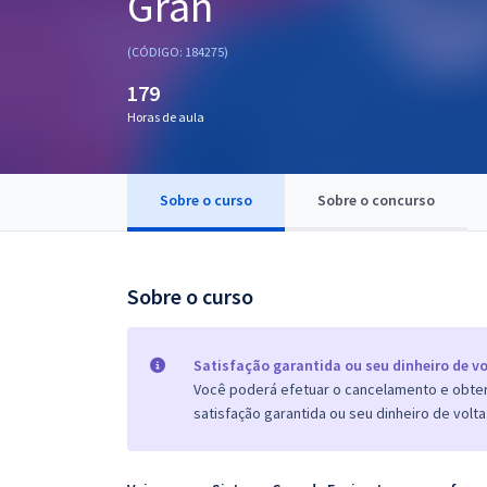
Gran
Pós
(CÓDIGO: 184275)
Graduação
179
Horas de aula
OAB
Mentorias
Sobre o curso
Sobre o concurso
Questões grátis
Conteúdo gratuito
Sobre o curso
Blog
Aprovados
Satisfação garantida ou seu dinheiro de vo
Você poderá efetuar o cancelamento e obter 
satisfação garantida ou seu dinheiro de volta
Atendimento