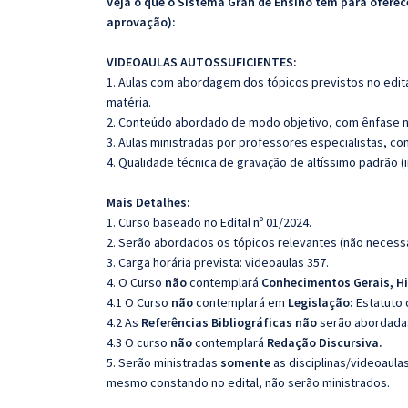
Veja o que o Sistema Gran de Ensino tem para ofer
aprovação):
VIDEOAULAS AUTOSSUFICIENTES:
1. Aulas com abordagem dos tópicos previstos no edita
matéria.
2. Conteúdo abordado de modo objetivo, com ênfase n
3. Aulas ministradas por professores especialistas, co
4. Qualidade técnica de gravação de altíssimo padrão 
Mais Detalhes:
1. Curso baseado no Edital nº 01/2024.
2. Serão abordados os tópicos relevantes (não necessa
3. Carga horária prevista: videoaulas 357.
4. O Curso
não
contemplará
Conhecimentos Gerais, Hi
4.1 O Curso
não
contemplará em
Legislação:
Estatuto 
4.2 As
Referências Bibliográficas não
serão abordadas
4.3 O curso
não
contemplará
Redação Discursiva.
5. Serão ministradas
somente
as disciplinas/videoaula
mesmo constando no edital, não serão ministrados.