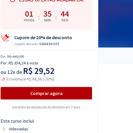
01
35
43
:
:
HORA
MIN
SEG
Cupom de 20% de desconto
Cupom ativado:
GRAN20-OFF
De:
R$ 442,80
Por:
R$ 354,24
à vista
R$ 29,52
ou
12x de
Economize R$ 88,56 (-20%)
Comprar agora
Garantia de devolução do dinheiro em 7 dias.
Este curso inclui:
Videoaulas