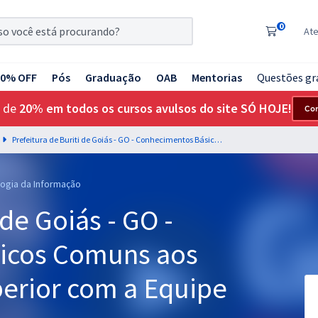
0
At
20% OFF
Pós
Graduação
OAB
Mentorias
Questões gr
 de
20% em todos os cursos avulsos do site SÓ HOJE!
Co
Prefeitura de Buriti de Goiás - GO - Conhecimentos Básicos Comuns aos Cargos de Nível Superior com a Equipe Gran
logia da Informação
 de Goiás - GO -
icos Comuns aos
perior com a Equipe