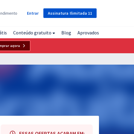
Assinatura
Ilimitada
11
endimento
Entrar
átis
Conteúdo gratuito
Blog
Aprovados
mprar agora
ESSAS OFERTAS ACABAM EM: