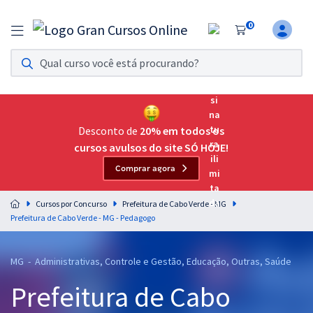
0
Assinatura Ilimitada 11
Acesso a todos os cursos. Teste grátis por 7 dias!
Assinatura OAB Até Passar
Acesso ilimitado a toda preparação para o Exame da
Desconto de
20% em todos os
Ordem, até você passar!
cursos avulsos do site SÓ HOJE!
Comprar agora
Residências Multiprofissionais
Preparação completa e intensiva para as principais
Cursos por Concurso
Prefeitura de Cabo Verde - MG
residências em saúde do Brasil
Prefeitura de Cabo Verde - MG - Pedagogo
Concursos
MG - Administrativas, Controle e Gestão, Educação, Outras, Saúde
Assinatura Ilimitada
Prefeitura de Cabo
Cursos 20% OFF