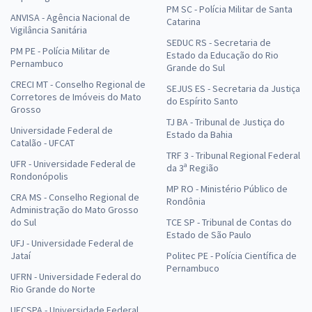
PM SC - Polícia Militar de Santa
ANVISA - Agência Nacional de
Catarina
Vigilância Sanitária
SEDUC RS - Secretaria de
PM PE - Polícia Militar de
Estado da Educação do Rio
Pernambuco
Grande do Sul
CRECI MT - Conselho Regional de
SEJUS ES - Secretaria da Justiça
Corretores de Imóveis do Mato
do Espírito Santo
Grosso
TJ BA - Tribunal de Justiça do
Universidade Federal de
Estado da Bahia
Catalão - UFCAT
TRF 3 - Tribunal Regional Federal
UFR - Universidade Federal de
da 3ª Região
Rondonópolis
MP RO - Ministério Público de
CRA MS - Conselho Regional de
Rondônia
Administração do Mato Grosso
do Sul
TCE SP - Tribunal de Contas do
Estado de São Paulo
UFJ - Universidade Federal de
Jataí
Politec PE - Polícia Científica de
Pernambuco
UFRN - Universidade Federal do
Rio Grande do Norte
UFCSPA - Universidade Federal