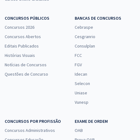
CONCURSOS PÚBLICOS
BANCAS DE CONCURSOS
Concursos 2026
Cebraspe
Concursos Abertos
Cesgranrio
Editais Publicados
Consulplan
Histórias Visuais
FCC
Notícias de Concursos
FGV
Questões de Concurso
Idecan
Selecon
Uniase
Vunesp
CONCURSOS POR PROFISSÃO
EXAME DE ORDEM
Concursos Administrativos
OAB
Concursos Educação
Prova OAB