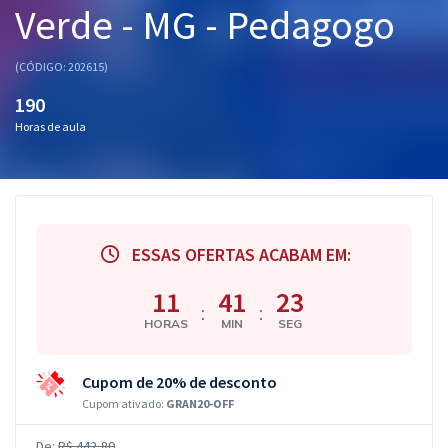
Verde - MG - Pedagogo
Pós
Graduação
(CÓDIGO: 202615)
190
OAB
Horas de aula
Mentorias
Questões grátis
Conteúdo gratuito
ESSAS OFERTAS ACABAM EM:
Blog
11
41
22
:
:
HORAS
MIN
SEG
Aprovados
Cupom de 20% de desconto
Atendimento
Cupom ativado:
GRAN20-OFF
De:
R$ 442,80