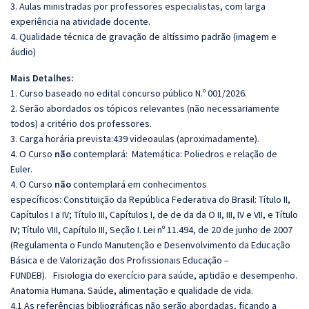
3. Aulas ministradas por professores especialistas, com larga
experiência na atividade docente.
4. Qualidade técnica de gravação de altíssimo padrão (imagem e
áudio)
Mais Detalhes:
1. Curso baseado no edital concurso público N.º 001/2026.
2. Serão abordados os tópicos relevantes (não necessariamente
todos) a critério dos professores.
3. Carga horária prevista:439 videoaulas (aproximadamente).
4. O Curso
não
contemplará: Matemática: Poliedros e relação de
Euler.
4. O Curso
não
contemplará em conhecimentos
específicos:
Constituição da República Federativa do Brasil: Título II,
Capítulos I a IV; Título III, Capítulos I, de de da da Ο II, III, IV e VII, e Título
IV; Título VIII, Capítulo III, Seção I.
Lei nº 11.494, de 20 de junho de 2007
(Regulamenta o Fundo Manutenção e Desenvolvimento da Educação
Básica e de Valorização dos Profissionais Educação –
FUNDEB).
Fisiologia do exercício para saúde, aptidão e desempenho
.
Anatomia Humana
.
Saúde, alimentação e qualidade de vida.
4.1 As referências bibliográficas não serão abordadas, ficando a