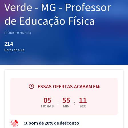
Verde - MG - Professor
Pós
de Educação Física
Graduação
OAB
(CÓDIGO: 202553)
214
Mentorias
Horas de aula
Questões grátis
Conteúdo gratuito
Blog
ESSAS OFERTAS ACABAM EM:
Aprovados
05
55
10
:
:
HORAS
MIN
SEG
Atendimento
Cupom de 20% de desconto