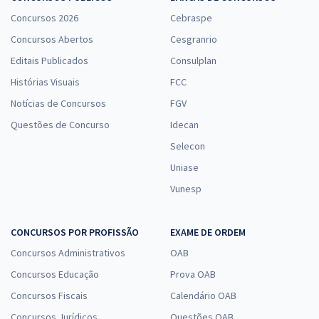
Concursos 2026
Cebraspe
Concursos Abertos
Cesgranrio
Editais Publicados
Consulplan
Histórias Visuais
FCC
Notícias de Concursos
FGV
Questões de Concurso
Idecan
Selecon
Uniase
Vunesp
CONCURSOS POR PROFISSÃO
EXAME DE ORDEM
Concursos Administrativos
OAB
Concursos Educação
Prova OAB
Concursos Fiscais
Calendário OAB
Concursos Jurídicos
Questões OAB