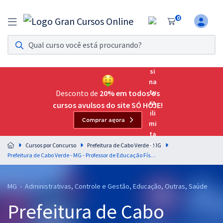
0
Assinatura Ilimitada 11
Acesso a todos os cursos. Teste grátis por 7 dias!
Assinatura OAB Até Passar
Acesso ilimitado a toda preparação para o Exame da
Desconto de
20% em todos os
Ordem, até você passar!
cursos avulsos do site SÓ HOJE!
Comprar agora
Residências Multiprofissionais
Preparação completa e intensiva para as principais
Cursos por Concurso
Prefeitura de Cabo Verde - MG
residências em saúde do Brasil
Prefeitura de Cabo Verde - MG - Professor de Educação Física
Concursos
MG - Administrativas, Controle e Gestão, Educação, Outras, Saúde
Assinatura Ilimitada
Prefeitura de Cabo
Cursos 20% OFF