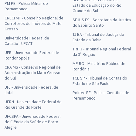
PM PE - Polícia Militar de
Estado da Educação do Rio
Pernambuco
Grande do Sul
CRECI MT - Conselho Regional de
SEJUS ES - Secretaria da Justiça
Corretores de Imóveis do Mato
do Espírito Santo
Grosso
TJ BA - Tribunal de Justiça do
Universidade Federal de
Estado da Bahia
Catalão - UFCAT
TRF 3 - Tribunal Regional Federal
UFR - Universidade Federal de
da 3ª Região
Rondonópolis
MP RO - Ministério Público de
CRA MS - Conselho Regional de
Rondônia
Administração do Mato Grosso
do Sul
TCE SP - Tribunal de Contas do
Estado de São Paulo
UFJ - Universidade Federal de
Jataí
Politec PE - Polícia Científica de
Pernambuco
UFRN - Universidade Federal do
Rio Grande do Norte
UFCSPA - Universidade Federal
de Ciência da Saúde de Porto
Alegre