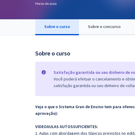
Horas de aula
Pós
Graduação
Sobre o curso
Sobre o concurso
OAB
Mentorias
Sobre o curso
Questões grátis
Satisfação garantida ou seu dinheiro de vo
Conteúdo gratuito
Você poderá efetuar o cancelamento e obter 
satisfação garantida ou seu dinheiro de volta
Blog
Aprovados
Veja o que o Sistema Gran de Ensino tem para ofer
aprovação):
Atendimento
VIDEOAULAS AUTOSSUFICIENTES:
1. Aulas com abordagem dos tópicos previstos no edita