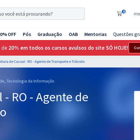
0
At
20% OFF
Pós
Graduação
OAB
Mentorias
Questões gr
 de
20% em todos os cursos avulsos do site SÓ HOJE!
Co
eitura de Cacoal - RO - Agente de Transporte e Trânsito
úde, Tecnologia da Informação
l - RO - Agente de
to