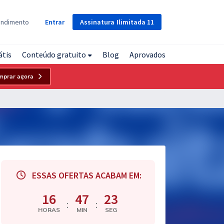
Assinatura
Ilimitada
11
endimento
Entrar
átis
Conteúdo gratuito
Blog
Aprovados
mprar agora
ESSAS OFERTAS ACABAM EM:
16
47
22
:
:
HORAS
MIN
SEG