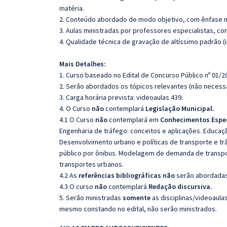
matéria.
2. Conteúdo abordado de modo objetivo, com ênfase n
3. Aulas ministradas por professores especialistas, co
4. Qualidade técnica de gravação de altíssimo padrão 
Mais Detalhes:
1. Curso baseado no Edital de Concurso Público nº 01/2
2. Serão abordados os tópicos relevantes (não necessa
3. Carga horária prevista: videoaulas 439.
4. O Curso
não
contemplará
Legislação Municipal.
4.1 O Curso
não
contemplará em
Conhecimentos Espec
Engenharia de tráfego: conceitos e aplicações. Educaçã
Desenvolvimento urbano e políticas de transporte e trâ
público por ônibus. Modelagem de demanda de transpor
transportes urbanos.
4.2 As
referências bibliográficas não
serão abordadas,
4.3 O curso
não
contemplará
Redação discursiva.
5. Serão ministradas
somente
as disciplinas/videoaula
mesmo constando no edital, não serão ministrados.