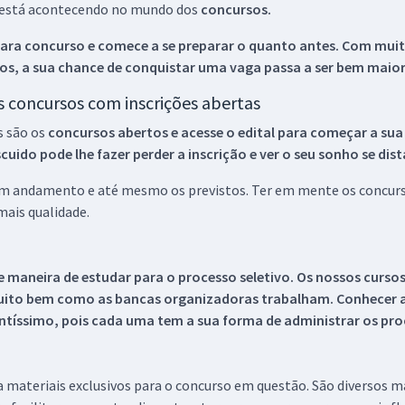
ue está acontecendo no mundo dos
concursos.
ara concurso e comece a se preparar o quanto antes. Com muita
os, a sua chance de conquistar uma vaga passa a ser bem maior
os concursos com inscrições abertas
s são os
concursos abertos e acesse o edital para começar a sua
ido pode lhe fazer perder a inscrição e ver o seu sonho se dis
 em andamento e até mesmo os previstos. Ter em mente os concurso
ais qualidade.
 maneira de estudar para o processo seletivo. Os nossos curso
uito bem como as bancas organizadoras trabalham. Conhecer a
tíssimo, pois cada uma tem a sua forma de administrar os proc
 a materiais exclusivos para o concurso em questão. São diversos 