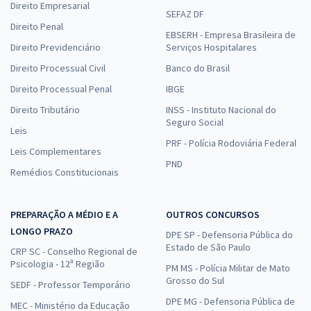
Direito Empresarial
SEFAZ DF
Direito Penal
EBSERH - Empresa Brasileira de
Direito Previdenciário
Serviços Hospitalares
Direito Processual Civil
Banco do Brasil
Direito Processual Penal
IBGE
Direito Tributário
INSS - Instituto Nacional do
Seguro Social
Leis
PRF - Polícia Rodoviária Federal
Leis Complementares
PND
Remédios Constitucionais
PREPARAÇÃO A MÉDIO E A
OUTROS CONCURSOS
LONGO PRAZO
DPE SP - Defensoria Pública do
Estado de São Paulo
CRP SC - Conselho Regional de
Psicologia - 12ª Região
PM MS - Polícia Militar de Mato
Grosso do Sul
SEDF - Professor Temporário
DPE MG - Defensoria Pública de
MEC - Ministério da Educação