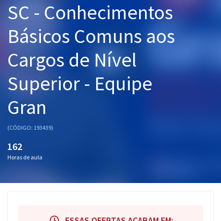
SC - Conhecimentos
Pós
Básicos Comuns aos
Graduação
Cargos de Nível
OAB
Superior - Equipe
Mentorias
Gran
Questões grátis
Conteúdo gratuito
(CÓDIGO: 193439)
Blog
162
Horas de aula
Aprovados
Atendimento
ESSAS OFERTAS ACABAM EM: