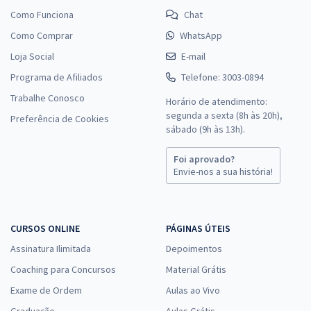
Como Funciona
Chat
Como Comprar
WhatsApp
Loja Social
E-mail
Programa de Afiliados
Telefone: 3003-0894
Trabalhe Conosco
Horário de atendimento:
segunda a sexta (8h às 20h),
Preferência de Cookies
sábado (9h às 13h).
Foi aprovado?
Envie-nos a sua história!
CURSOS ONLINE
PÁGINAS ÚTEIS
Assinatura Ilimitada
Depoimentos
Coaching para Concursos
Material Grátis
Exame de Ordem
Aulas ao Vivo
Graduação
Aulas Grátis