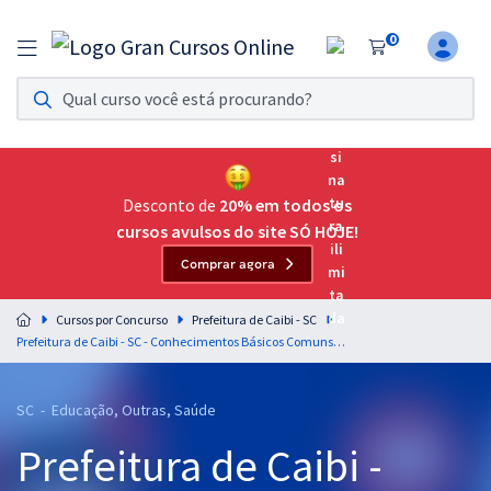
0
Assinatura Ilimitada 11
Acesso a todos os cursos. Teste grátis por 7 dias!
Assinatura OAB Até Passar
Acesso ilimitado a toda preparação para o Exame da
Desconto de
20% em todos os
Ordem, até você passar!
cursos avulsos do site SÓ HOJE!
Comprar agora
Residências Multiprofissionais
Preparação completa e intensiva para as principais
Cursos por Concurso
Prefeitura de Caibi - SC
residências em saúde do Brasil
Prefeitura de Caibi - SC - Conhecimentos Básicos Comuns aos Cargos de Nível Superior - Equipe Gran
Concursos
SC - Educação, Outras, Saúde
Assinatura Ilimitada
Prefeitura de Caibi -
Cursos 20% OFF