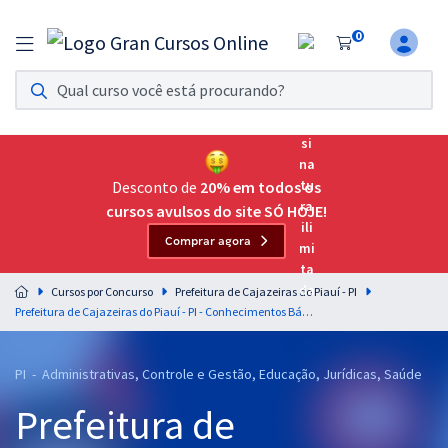
0
Assinatura Ilimitada 11
Acesso a todos os cursos. Teste grátis por 7 dias!
Assinatura OAB Até Passar
Acesso ilimitado a toda preparação para o Exame da
Desconto de
20% em todos os
Ordem, até você passar!
cursos avulsos do site SÓ HOJE!
Comprar agora
Residências Multiprofissionais
Preparação completa e intensiva para as principais
Cursos por Concurso
Prefeitura de Cajazeiras do Piauí - PI
residências em saúde do Brasil
Prefeitura de Cajazeiras do Piauí - PI - Conhecimentos Básicos Comuns aos Cargos de Nível Médio - Equipe Gran
Concursos
PI - Administrativas, Controle e Gestão, Educação, Jurídicas, Saúde
Assinatura Ilimitada
Prefeitura de
Cursos 20% OFF