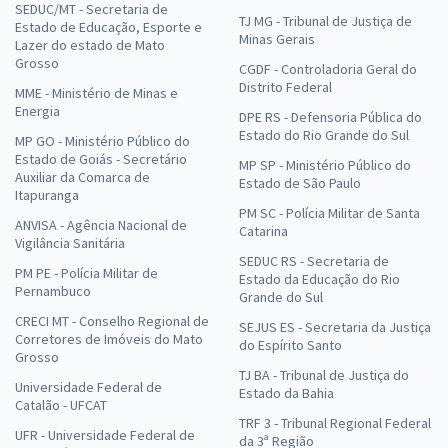
SEDUC/MT - Secretaria de
TJ MG - Tribunal de Justiça de
Estado de Educação, Esporte e
Minas Gerais
Lazer do estado de Mato
Grosso
CGDF - Controladoria Geral do
Distrito Federal
MME - Ministério de Minas e
Energia
DPE RS - Defensoria Pública do
Estado do Rio Grande do Sul
MP GO - Ministério Público do
Estado de Goiás - Secretário
MP SP - Ministério Público do
Auxiliar da Comarca de
Estado de São Paulo
Itapuranga
PM SC - Polícia Militar de Santa
ANVISA - Agência Nacional de
Catarina
Vigilância Sanitária
SEDUC RS - Secretaria de
PM PE - Polícia Militar de
Estado da Educação do Rio
Pernambuco
Grande do Sul
CRECI MT - Conselho Regional de
SEJUS ES - Secretaria da Justiça
Corretores de Imóveis do Mato
do Espírito Santo
Grosso
TJ BA - Tribunal de Justiça do
Universidade Federal de
Estado da Bahia
Catalão - UFCAT
TRF 3 - Tribunal Regional Federal
UFR - Universidade Federal de
da 3ª Região