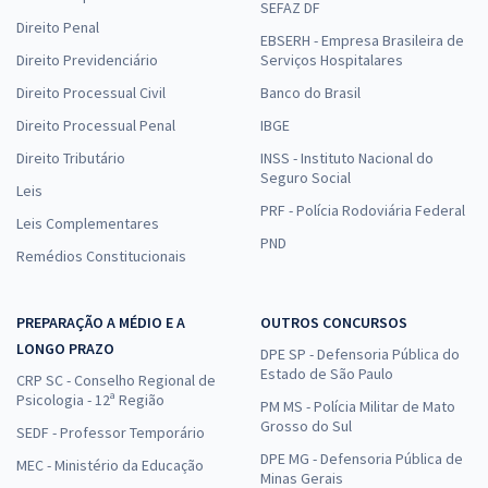
SEFAZ DF
Direito Penal
EBSERH - Empresa Brasileira de
Direito Previdenciário
Serviços Hospitalares
Direito Processual Civil
Banco do Brasil
Direito Processual Penal
IBGE
Direito Tributário
INSS - Instituto Nacional do
Seguro Social
Leis
PRF - Polícia Rodoviária Federal
Leis Complementares
PND
Remédios Constitucionais
PREPARAÇÃO A MÉDIO E A
OUTROS CONCURSOS
LONGO PRAZO
DPE SP - Defensoria Pública do
Estado de São Paulo
CRP SC - Conselho Regional de
Psicologia - 12ª Região
PM MS - Polícia Militar de Mato
Grosso do Sul
SEDF - Professor Temporário
DPE MG - Defensoria Pública de
MEC - Ministério da Educação
Minas Gerais