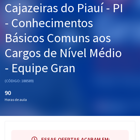
Cajazeiras do Piauí - PI
Pós
- Conhecimentos
Graduação
Básicos Comuns aos
OAB
Cargos de Nível Médio
Mentorias
- Equipe Gran
Questões grátis
Conteúdo gratuito
(CÓDIGO: 188589)
Blog
90
Horas de aula
Aprovados
Atendimento
ESSAS OFERTAS ACABAM EM: