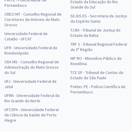
Estado da Educação do Rio
Pernambuco
Grande do Sul
CRECI MT - Conselho Regional de
SEJUS ES - Secretaria da Justiça
Corretores de Imóveis do Mato
do Espírito Santo
Grosso
TJ BA - Tribunal de Justiça do
Universidade Federal de
Estado da Bahia
Catalão - UFCAT
TRF 3 - Tribunal Regional Federal
UFR - Universidade Federal de
da 3ª Região
Rondonópolis
MP RO - Ministério Público de
CRA MS - Conselho Regional de
Rondônia
Administração do Mato Grosso
do Sul
TCE SP - Tribunal de Contas do
Estado de São Paulo
UFJ - Universidade Federal de
Jataí
Politec PE - Polícia Científica de
Pernambuco
UFRN - Universidade Federal do
Rio Grande do Norte
UFCSPA - Universidade Federal
de Ciência da Saúde de Porto
Alegre