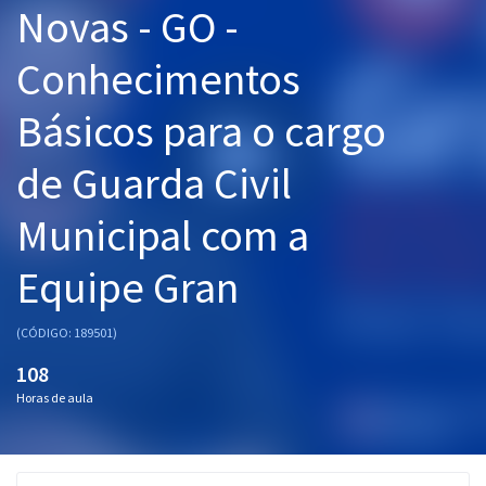
Novas - GO -
Pós
Conhecimentos
Graduação
Básicos para o cargo
OAB
de Guarda Civil
Mentorias
Municipal com a
Questões grátis
Conteúdo gratuito
Equipe Gran
Blog
(CÓDIGO: 189501)
Aprovados
108
Horas de aula
Atendimento