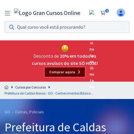
0
Assinatura Ilimitada 11
Acesso a todos os cursos. Teste grátis por 7 dias!
Assinatura OAB Até Passar
Acesso ilimitado a toda preparação para o Exame da
Desconto de
20% em todos os
Ordem, até você passar!
cursos avulsos do site SÓ HOJE!
Comprar agora
Residências Multiprofissionais
Preparação completa e intensiva para as principais
Cursos por Concurso
residências em saúde do Brasil
Prefeitura de Caldas Novas - GO - Conhecimentos Básicos para o cargo de Guarda Civil Municipal com a Equipe Gran
Concursos
GO - Outras, Policiais
Assinatura Ilimitada
Prefeitura de Caldas
Cursos 20% OFF