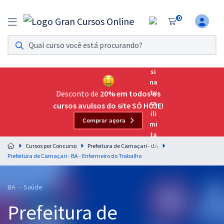
0
Assinatura Ilimitada 11
Acesso a todos os cursos. Teste grátis por 7 dias!
Assinatura OAB Até Passar
Acesso ilimitado a toda preparação para o Exame da
Desconto de
20% em todos os
Ordem, até você passar!
cursos avulsos do site SÓ HOJE!
Comprar agora
Residências Multiprofissionais
Preparação completa e intensiva para as principais
Cursos por Concurso
Prefeitura de Camaçari - BA
residências em saúde do Brasil
Prefeitura de Camaçari - BA - Enfermeiro do Trabalho
Concursos
BA - Saúde
Assinatura Ilimitada
Prefeitura de
Cursos 20% OFF