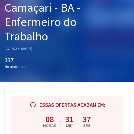
Camaçari - BA -
Pós
Enfermeiro do
Graduação
Trabalho
OAB
Mentorias
(CÓDIGO: 189125)
337
Questões grátis
Horas de aula
Conteúdo gratuito
Blog
Aprovados
ESSAS OFERTAS ACABAM EM:
Atendimento
08
31
36
:
:
HORAS
MIN
SEG