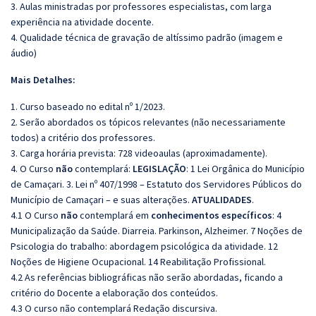
3. Aulas ministradas por professores especialistas, com larga
experiência na atividade docente.
4. Qualidade técnica de gravação de altíssimo padrão (imagem e
áudio)
Mais Detalhes:
1. Curso baseado no edital nº 1/2023.
2. Serão abordados os tópicos relevantes (não necessariamente
todos) a critério dos professores.
3. Carga horária prevista: 728 videoaulas (aproximadamente).
4. O Curso
não
contemplará:
LEGISLAÇÃO
: 1 Lei Orgânica do Município
de Camaçari. 3. Lei nº 407/1998 – Estatuto dos Servidores Públicos do
Município de Camaçari – e suas alterações.
ATUALIDADES
.
4.1 O Curso
não
contemplará em
conhecimentos específicos
:
4
Municipalização da Saúde. Diarreia. Parkinson, Alzheimer. 7 Noções de
Psicologia do trabalho: abordagem psicológica da atividade. 12
Noções de Higiene Ocupacional. 14 Reabilitação Profissional.
4.2 As referências bibliográficas não serão abordadas, ficando a
critério do Docente a elaboração dos conteúdos.
4.3 O curso não contemplará Redação discursiva.