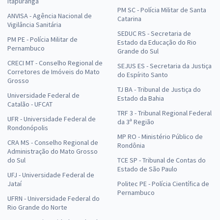
Itapuranga
PM SC - Polícia Militar de Santa
ANVISA - Agência Nacional de
Catarina
Vigilância Sanitária
SEDUC RS - Secretaria de
PM PE - Polícia Militar de
Estado da Educação do Rio
Pernambuco
Grande do Sul
CRECI MT - Conselho Regional de
SEJUS ES - Secretaria da Justiça
Corretores de Imóveis do Mato
do Espírito Santo
Grosso
TJ BA - Tribunal de Justiça do
Universidade Federal de
Estado da Bahia
Catalão - UFCAT
TRF 3 - Tribunal Regional Federal
UFR - Universidade Federal de
da 3ª Região
Rondonópolis
MP RO - Ministério Público de
CRA MS - Conselho Regional de
Rondônia
Administração do Mato Grosso
do Sul
TCE SP - Tribunal de Contas do
Estado de São Paulo
UFJ - Universidade Federal de
Jataí
Politec PE - Polícia Científica de
Pernambuco
UFRN - Universidade Federal do
Rio Grande do Norte