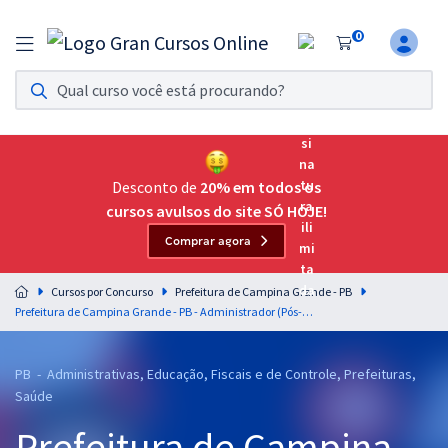
0
Assinatura Ilimitada 11
Acesso a todos os cursos. Teste grátis por 7 dias!
Assinatura OAB Até Passar
Acesso ilimitado a toda preparação para o Exame da
Desconto de
20% em todos os
Ordem, até você passar!
cursos avulsos do site SÓ HOJE!
Comprar agora
Residências Multiprofissionais
Preparação completa e intensiva para as principais
Cursos por Concurso
Prefeitura de Campina Grande - PB
residências em saúde do Brasil
Prefeitura de Campina Grande - PB - Administrador (Pós-Edital)
Concursos
PB - Administrativas, Educação, Fiscais e de Controle, Prefeituras,
Assinatura Ilimitada
Saúde
Cursos 20% OFF
Prefeitura de Campina