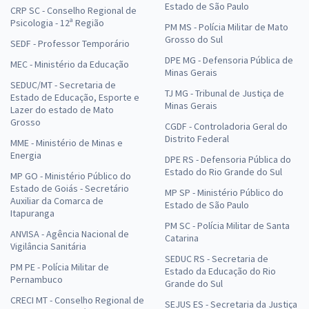
Estado de São Paulo
CRP SC - Conselho Regional de
Psicologia - 12ª Região
PM MS - Polícia Militar de Mato
Grosso do Sul
SEDF - Professor Temporário
DPE MG - Defensoria Pública de
MEC - Ministério da Educação
Minas Gerais
SEDUC/MT - Secretaria de
TJ MG - Tribunal de Justiça de
Estado de Educação, Esporte e
Minas Gerais
Lazer do estado de Mato
Grosso
CGDF - Controladoria Geral do
Distrito Federal
MME - Ministério de Minas e
Energia
DPE RS - Defensoria Pública do
Estado do Rio Grande do Sul
MP GO - Ministério Público do
Estado de Goiás - Secretário
MP SP - Ministério Público do
Auxiliar da Comarca de
Estado de São Paulo
Itapuranga
PM SC - Polícia Militar de Santa
ANVISA - Agência Nacional de
Catarina
Vigilância Sanitária
SEDUC RS - Secretaria de
PM PE - Polícia Militar de
Estado da Educação do Rio
Pernambuco
Grande do Sul
CRECI MT - Conselho Regional de
SEJUS ES - Secretaria da Justiça