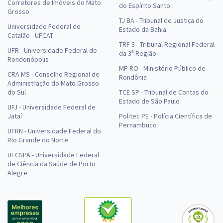
Corretores de Imóveis do Mato
do Espírito Santo
Grosso
TJ BA - Tribunal de Justiça do
Universidade Federal de
Estado da Bahia
Catalão - UFCAT
TRF 3 - Tribunal Regional Federal
UFR - Universidade Federal de
da 3ª Região
Rondonópolis
MP RO - Ministério Público de
CRA MS - Conselho Regional de
Rondônia
Administração do Mato Grosso
do Sul
TCE SP - Tribunal de Contas do
Estado de São Paulo
UFJ - Universidade Federal de
Jataí
Politec PE - Polícia Científica de
Pernambuco
UFRN - Universidade Federal do
Rio Grande do Norte
UFCSPA - Universidade Federal
de Ciência da Saúde de Porto
Alegre