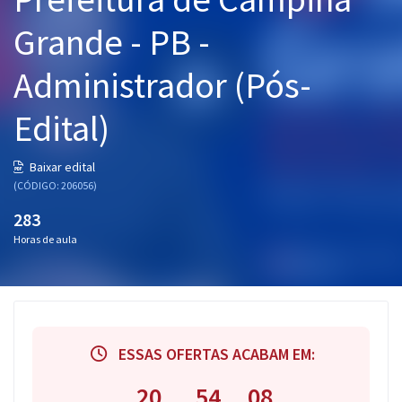
Pós
Grande - PB -
Graduação
Administrador (Pós-
OAB
Edital)
Mentorias
Baixar edital
(CÓDIGO: 206056)
Questões grátis
283
Conteúdo gratuito
Horas de aula
Blog
Aprovados
Atendimento
ESSAS OFERTAS ACABAM EM:
20
54
08