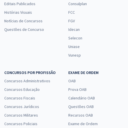
Editais Publicados
Consulplan
Histórias Visuais
FCC
Notícias de Concursos
FGV
Questões de Concurso
Idecan
Selecon
Uniase
Vunesp
CONCURSOS POR PROFISSÃO
EXAME DE ORDEM
Concursos Administrativos
OAB
Concursos Educação
Prova OAB
Concursos Fiscais
Calendário OAB
Concursos Jurídicos
Questões OAB
Concursos Militares
Recursos OAB
Concursos Policiais
Exame de Ordem