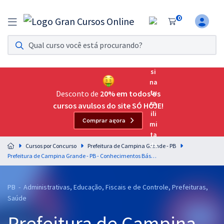
0
Assinatura Ilimitada 11
Acesso a todos os cursos. Teste grátis por 7 dias!
Assinatura OAB Até Passar
Acesso ilimitado a toda preparação para o Exame da
Desconto de
20% em todos os
Ordem, até você passar!
cursos avulsos do site SÓ HOJE!
Comprar agora
Residências Multiprofissionais
Preparação completa e intensiva para as principais
Cursos por Concurso
Prefeitura de Campina Grande - PB
residências em saúde do Brasil
Prefeitura de Campina Grande - PB - Conhecimentos Básicos comuns ao cargos de Nível Médio - Equipe Gran (Pós-Edital)
Concursos
PB - Administrativas, Educação, Fiscais e de Controle, Prefeituras,
Assinatura Ilimitada
Saúde
Cursos 20% OFF
Prefeitura de Campina