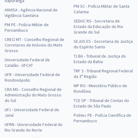
Itapuranga
PM SC - Polícia Militar de Santa
ANVISA - Agência Nacional de
Catarina
Vigilância Sanitária
SEDUC RS - Secretaria de
PM PE - Polícia Militar de
Estado da Educação do Rio
Pernambuco
Grande do Sul
CRECI MT - Conselho Regional de
SEJUS ES - Secretaria da Justiça
Corretores de Imóveis do Mato
do Espírito Santo
Grosso
TJ BA - Tribunal de Justiça do
Universidade Federal de
Estado da Bahia
Catalão - UFCAT
TRF 3 - Tribunal Regional Federal
UFR - Universidade Federal de
da 3ª Região
Rondonópolis
MP RO - Ministério Público de
CRA MS - Conselho Regional de
Rondônia
Administração do Mato Grosso
do Sul
TCE SP - Tribunal de Contas do
Estado de São Paulo
UFJ - Universidade Federal de
Jataí
Politec PE - Polícia Científica de
Pernambuco
UFRN - Universidade Federal do
Rio Grande do Norte