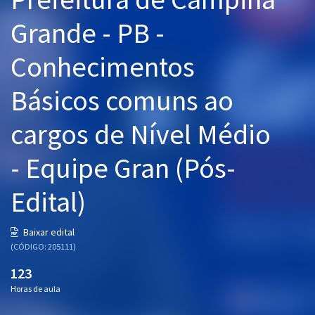
Pós
Grande - PB -
Graduação
Conhecimentos
OAB
Básicos comuns ao
Mentorias
cargos de Nível Médio
Questões grátis
- Equipe Gran (Pós-
Conteúdo gratuito
Edital)
Blog
Aprovados
Baixar edital
(CÓDIGO: 205111)
Atendimento
123
Horas de aula