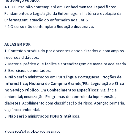
no Serviço Público.
4.1 O Curso
não
contemplará em
Conhecimentos Específicos:
Fundamentos e Legislação da Enfermagem: história e evolução da
Enfermagem; atuação do enfermeiro nos CAPS.
4.2 O curso
não
contemplará
Redação discursiva.
AULAS EM PDF:
1. Conteúdo produzido por docentes especializados e com amplos
recursos didáticos.
2. Material prático que facilita a aprendizagem de maneira acelerada.
3. Exercícios comentados.
4.
Não
serão ministrados em PDF:
Língua Portuguesa; Noções de
Informática; História de Campina Grande/PB; Legislação e Ética
no Serviço Público.
Em
Conhecimentos Específicos:
Vigilância
ambiental; imunização. Programas de controle da hipertensão,
diabetes. Acolhimento com classificação de risco. Atenção primária,
vigilância ambiental.
5.
Não
serão ministrados
PDFs Sintéticos.
Conteúdo deste curso