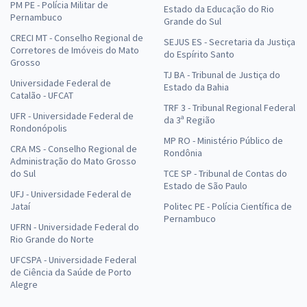
PM PE - Polícia Militar de
Estado da Educação do Rio
Pernambuco
Grande do Sul
CRECI MT - Conselho Regional de
SEJUS ES - Secretaria da Justiça
Corretores de Imóveis do Mato
do Espírito Santo
Grosso
TJ BA - Tribunal de Justiça do
Universidade Federal de
Estado da Bahia
Catalão - UFCAT
TRF 3 - Tribunal Regional Federal
UFR - Universidade Federal de
da 3ª Região
Rondonópolis
MP RO - Ministério Público de
CRA MS - Conselho Regional de
Rondônia
Administração do Mato Grosso
do Sul
TCE SP - Tribunal de Contas do
Estado de São Paulo
UFJ - Universidade Federal de
Jataí
Politec PE - Polícia Científica de
Pernambuco
UFRN - Universidade Federal do
Rio Grande do Norte
UFCSPA - Universidade Federal
de Ciência da Saúde de Porto
Alegre