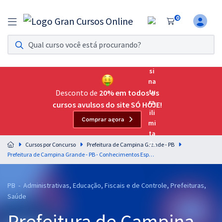
0
Assinatura Ilimitada 11
Acesso a todos os cursos. Teste grátis por 7 dias!
Assinatura OAB Até Passar
Acesso ilimitado a toda preparação para o Exame da
Desconto de
20% em todos os
Ordem, até você passar!
cursos avulsos do site SÓ HOJE!
Comprar agora
Residências Multiprofissionais
Preparação completa e intensiva para as principais
Cursos por Concurso
Prefeitura de Campina Grande - PB
residências em saúde do Brasil
Prefeitura de Campina Grande - PB - Conhecimentos Específicos para o Cargo de Enfermeiro I (Pós-Edital)
Concursos
PB - Administrativas, Educação, Fiscais e de Controle, Prefeituras,
Assinatura Ilimitada
Saúde
Cursos 20% OFF
Prefeitura de Campina