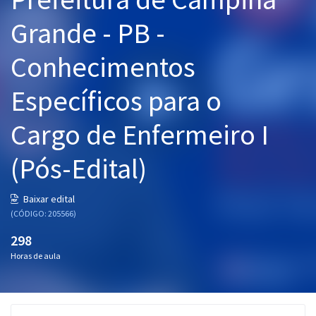
Pós
Grande - PB -
Graduação
Conhecimentos
OAB
Específicos para o
Mentorias
Cargo de Enfermeiro I
Questões grátis
(Pós-Edital)
Conteúdo gratuito
Baixar edital
Blog
(CÓDIGO: 205566)
Aprovados
298
Horas de aula
Atendimento