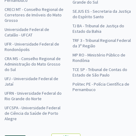
Pernambuco
Grande do Sul
CRECI MT - Conselho Regional de
SEJUS ES - Secretaria da Justiça
Corretores de Imóveis do Mato
do Espírito Santo
Grosso
TJ BA - Tribunal de Justiça do
Universidade Federal de
Estado da Bahia
Catalão - UFCAT
TRF 3 - Tribunal Regional Federal
UFR - Universidade Federal de
da 3ª Região
Rondonópolis
MP RO - Ministério Público de
CRA MS - Conselho Regional de
Rondônia
Administração do Mato Grosso
do Sul
TCE SP - Tribunal de Contas do
Estado de São Paulo
UFJ - Universidade Federal de
Jataí
Politec PE - Polícia Científica de
Pernambuco
UFRN - Universidade Federal do
Rio Grande do Norte
UFCSPA - Universidade Federal
de Ciência da Saúde de Porto
Alegre