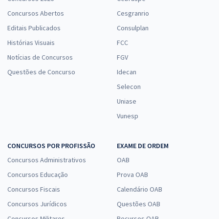
Concursos Abertos
Cesgranrio
Editais Publicados
Consulplan
Histórias Visuais
FCC
Notícias de Concursos
FGV
Questões de Concurso
Idecan
Selecon
Uniase
Vunesp
CONCURSOS POR PROFISSÃO
EXAME DE ORDEM
Concursos Administrativos
OAB
Concursos Educação
Prova OAB
Concursos Fiscais
Calendário OAB
Concursos Jurídicos
Questões OAB
Concursos Militares
Recursos OAB