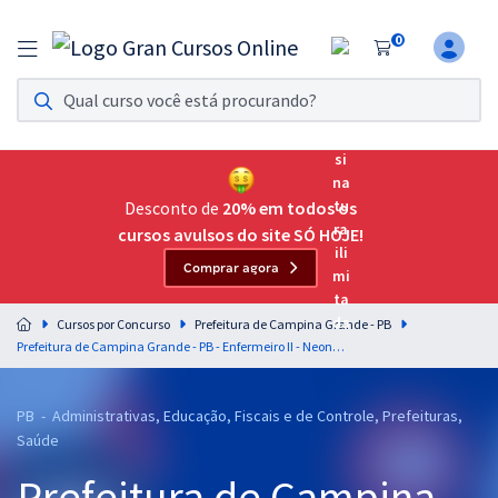
0
Assinatura Ilimitada 11
Acesso a todos os cursos. Teste grátis por 7 dias!
Assinatura OAB Até Passar
Acesso ilimitado a toda preparação para o Exame da
Desconto de
20% em todos os
Ordem, até você passar!
cursos avulsos do site SÓ HOJE!
Comprar agora
Residências Multiprofissionais
Preparação completa e intensiva para as principais
Cursos por Concurso
Prefeitura de Campina Grande - PB
residências em saúde do Brasil
Prefeitura de Campina Grande - PB - Enfermeiro II - Neonatologista (Pós-Edital)
Concursos
PB - Administrativas, Educação, Fiscais e de Controle, Prefeituras,
Assinatura Ilimitada
Saúde
Cursos 20% OFF
Prefeitura de Campina