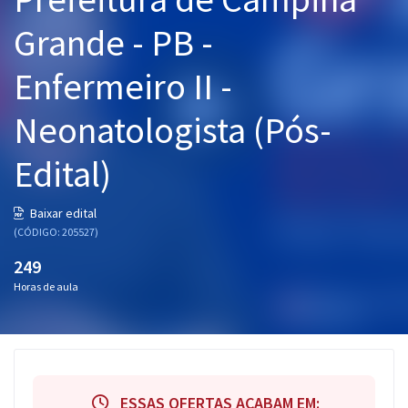
Pós
Grande - PB -
Graduação
Enfermeiro II -
OAB
Neonatologista (Pós-
Mentorias
Edital)
Questões grátis
Baixar edital
Conteúdo gratuito
(CÓDIGO: 205527)
Blog
249
Horas de aula
Aprovados
Atendimento
ESSAS OFERTAS ACABAM EM: