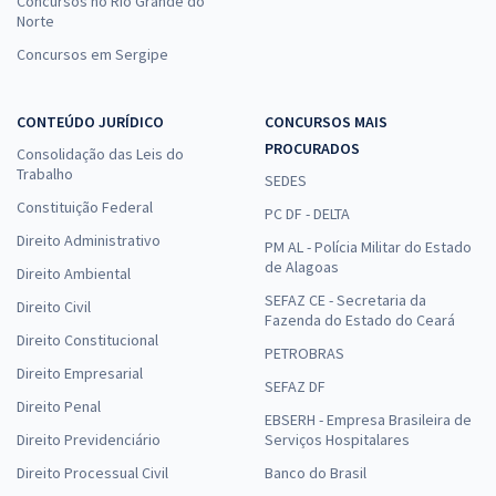
Concursos no Rio Grande do
Norte
Concursos em Sergipe
CONTEÚDO JURÍDICO
CONCURSOS MAIS
PROCURADOS
Consolidação das Leis do
Trabalho
SEDES
Constituição Federal
PC DF - DELTA
Direito Administrativo
PM AL - Polícia Militar do Estado
de Alagoas
Direito Ambiental
SEFAZ CE - Secretaria da
Direito Civil
Fazenda do Estado do Ceará
Direito Constitucional
PETROBRAS
Direito Empresarial
SEFAZ DF
Direito Penal
EBSERH - Empresa Brasileira de
Direito Previdenciário
Serviços Hospitalares
Direito Processual Civil
Banco do Brasil