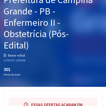
Pós
Grande - PB -
Graduação
Enfermeiro II -
OAB
Obstetrícia (Pós-
Mentorias
Edital)
Questões grátis
Baixar edital
Conteúdo gratuito
(CÓDIGO: 205528)
Blog
301
Horas de aula
Aprovados
Atendimento
ESSAS OFERTAS ACABAM EM: