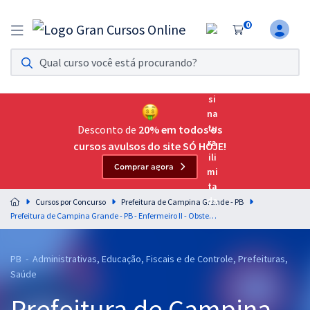
0
Assinatura Ilimitada 11
Acesso a todos os cursos. Teste grátis por 7 dias!
Assinatura OAB Até Passar
Acesso ilimitado a toda preparação para o Exame da
Desconto de
20% em todos os
Ordem, até você passar!
cursos avulsos do site SÓ HOJE!
Comprar agora
Residências Multiprofissionais
Preparação completa e intensiva para as principais
Cursos por Concurso
Prefeitura de Campina Grande - PB
residências em saúde do Brasil
Prefeitura de Campina Grande - PB - Enfermeiro II - Obstetrícia (Pós-Edital)
Concursos
PB - Administrativas, Educação, Fiscais e de Controle, Prefeituras,
Assinatura Ilimitada
Saúde
Cursos 20% OFF
Prefeitura de Campina