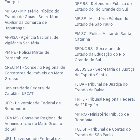
Energia
DPE RS - Defensoria Pública do
Estado do Rio Grande do Sul
MP GO - Ministério Público do
Estado de Goiás - Secretário
MP SP - Ministério Público do
Auxiliar da Comarca de
Estado de São Paulo
Itapuranga
PM SC - Polícia Militar de Santa
ANVISA - Agência Nacional de
Catarina
Vigilância Sanitária
SEDUC RS - Secretaria de
PM PE - Polícia Militar de
Estado da Educação do Rio
Pernambuco
Grande do Sul
CRECI MT - Conselho Regional de
SEJUS ES - Secretaria da Justiça
Corretores de Imóveis do Mato
do Espírito Santo
Grosso
TJ BA - Tribunal de Justiça do
Universidade Federal de
Estado da Bahia
Catalão - UFCAT
TRF 3 - Tribunal Regional Federal
UFR - Universidade Federal de
da 3ª Região
Rondonópolis
MP RO - Ministério Público de
CRA MS - Conselho Regional de
Rondônia
Administração do Mato Grosso
do Sul
TCE SP - Tribunal de Contas do
Estado de São Paulo
UFJ - Universidade Federal de