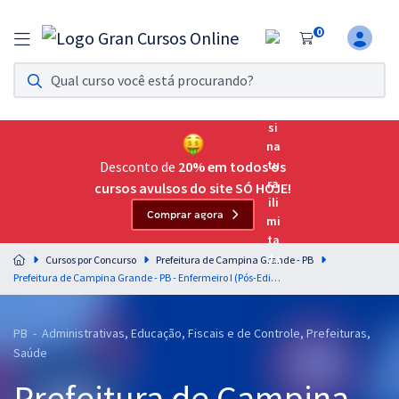
0
Assinatura Ilimitada 11
Acesso a todos os cursos. Teste grátis por 7 dias!
Assinatura OAB Até Passar
Acesso ilimitado a toda preparação para o Exame da
Desconto de
20% em todos os
Ordem, até você passar!
cursos avulsos do site SÓ HOJE!
Comprar agora
Residências Multiprofissionais
Preparação completa e intensiva para as principais
Cursos por Concurso
Prefeitura de Campina Grande - PB
residências em saúde do Brasil
Prefeitura de Campina Grande - PB - Enfermeiro I (Pós-Edital)
Concursos
PB - Administrativas, Educação, Fiscais e de Controle, Prefeituras,
Assinatura Ilimitada
Saúde
Cursos 20% OFF
Prefeitura de Campina