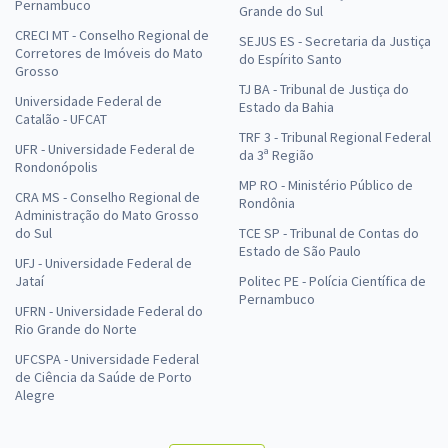
Pernambuco
Grande do Sul
CRECI MT - Conselho Regional de
SEJUS ES - Secretaria da Justiça
Corretores de Imóveis do Mato
do Espírito Santo
Grosso
TJ BA - Tribunal de Justiça do
Universidade Federal de
Estado da Bahia
Catalão - UFCAT
TRF 3 - Tribunal Regional Federal
UFR - Universidade Federal de
da 3ª Região
Rondonópolis
MP RO - Ministério Público de
CRA MS - Conselho Regional de
Rondônia
Administração do Mato Grosso
do Sul
TCE SP - Tribunal de Contas do
Estado de São Paulo
UFJ - Universidade Federal de
Jataí
Politec PE - Polícia Científica de
Pernambuco
UFRN - Universidade Federal do
Rio Grande do Norte
UFCSPA - Universidade Federal
de Ciência da Saúde de Porto
Alegre