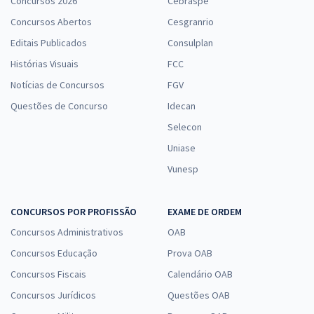
Concursos 2026
Cebraspe
Concursos Abertos
Cesgranrio
Editais Publicados
Consulplan
Histórias Visuais
FCC
Notícias de Concursos
FGV
Questões de Concurso
Idecan
Selecon
Uniase
Vunesp
CONCURSOS POR PROFISSÃO
EXAME DE ORDEM
Concursos Administrativos
OAB
Concursos Educação
Prova OAB
Concursos Fiscais
Calendário OAB
Concursos Jurídicos
Questões OAB