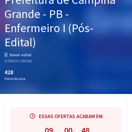
Pós
Grande - PB -
Graduação
Enfermeiro I (Pós-
OAB
Edital)
Mentorias
Baixar edital
(CÓDIGO: 205106)
Questões grátis
428
Conteúdo gratuito
Horas de aula
Blog
Aprovados
Atendimento
ESSAS OFERTAS ACABAM EM:
09
00
48