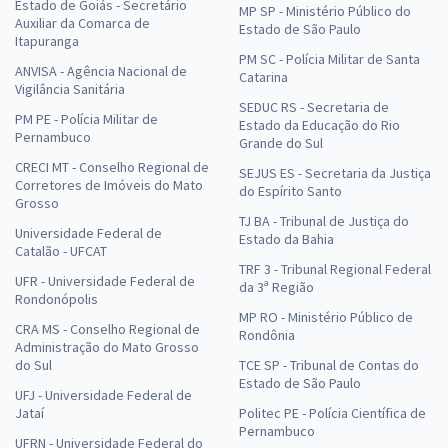
Estado de Goiás - Secretário
MP SP - Ministério Público do
Auxiliar da Comarca de
Estado de São Paulo
Itapuranga
PM SC - Polícia Militar de Santa
ANVISA - Agência Nacional de
Catarina
Vigilância Sanitária
SEDUC RS - Secretaria de
PM PE - Polícia Militar de
Estado da Educação do Rio
Pernambuco
Grande do Sul
CRECI MT - Conselho Regional de
SEJUS ES - Secretaria da Justiça
Corretores de Imóveis do Mato
do Espírito Santo
Grosso
TJ BA - Tribunal de Justiça do
Universidade Federal de
Estado da Bahia
Catalão - UFCAT
TRF 3 - Tribunal Regional Federal
UFR - Universidade Federal de
da 3ª Região
Rondonópolis
MP RO - Ministério Público de
CRA MS - Conselho Regional de
Rondônia
Administração do Mato Grosso
do Sul
TCE SP - Tribunal de Contas do
Estado de São Paulo
UFJ - Universidade Federal de
Jataí
Politec PE - Polícia Científica de
Pernambuco
UFRN - Universidade Federal do