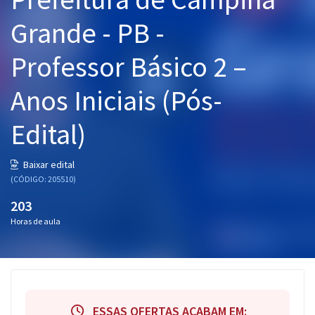
Pós
Grande - PB -
Graduação
Professor Básico 2 –
OAB
Anos Iniciais (Pós-
Mentorias
Edital)
Questões grátis
Baixar edital
Conteúdo gratuito
(CÓDIGO: 205510)
Blog
203
Horas de aula
Aprovados
Atendimento
ESSAS OFERTAS ACABAM EM: