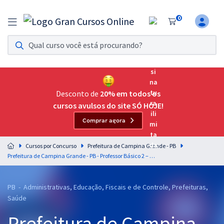
0
Assinatura Ilimitada 11
Acesso a todos os cursos. Teste grátis por 7 dias!
Assinatura OAB Até Passar
Acesso ilimitado a toda preparação para o Exame da
Desconto de
20% em todos os
Ordem, até você passar!
cursos avulsos do site SÓ HOJE!
Comprar agora
Residências Multiprofissionais
Preparação completa e intensiva para as principais
Cursos por Concurso
Prefeitura de Campina Grande - PB
residências em saúde do Brasil
Prefeitura de Campina Grande - PB - Professor Básico 2 – Anos Iniciais (Pós-Edital)
Concursos
PB - Administrativas, Educação, Fiscais e de Controle, Prefeituras,
Assinatura Ilimitada
Saúde
Cursos 20% OFF
Prefeitura de Campina