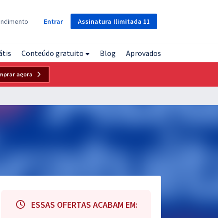
Assinatura
Ilimitada
11
endimento
Entrar
átis
Conteúdo gratuito
Blog
Aprovados
mprar agora
ESSAS OFERTAS ACABAM EM: