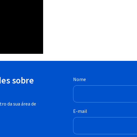
des sobre
Nome
ro da sua área de
E-mail