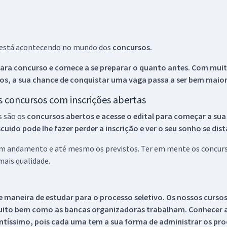
ue está acontecendo no mundo dos
concursos.
ara concurso e comece a se preparar o quanto antes. Com muita
os, a sua chance de conquistar uma vaga passa a ser bem maior
os concursos com inscrições abertas
s são os
concursos abertos e acesse o edital para começar a sua
ido pode lhe fazer perder a inscrição e ver o seu sonho se dis
 em andamento e até mesmo os previstos. Ter em mente os concurso
ais qualidade.
 maneira de estudar para o processo seletivo. Os nossos curso
uito bem como as bancas organizadoras trabalham. Conhecer a
tíssimo, pois cada uma tem a sua forma de administrar os proc