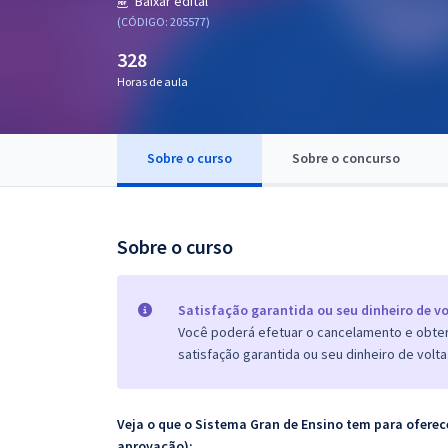
Baixar edital
Pós
(CÓDIGO: 205577)
328
Graduação
Horas de aula
OAB
Mentorias
Sobre o curso
Sobre o concurso
Questões grátis
Sobre o curso
Conteúdo gratuito
Blog
Satisfação garantida ou seu dinheiro de vo
Aprovados
Você poderá efetuar o cancelamento e obter 
satisfação garantida ou seu dinheiro de volta
Atendimento
Veja o que o Sistema Gran de Ensino tem para ofer
aprovação):