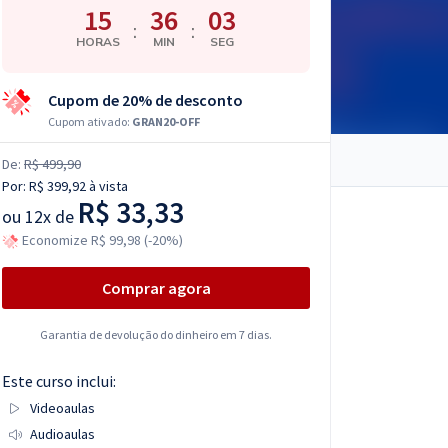
15
36
02
:
:
HORAS
MIN
SEG
Cupom de 20% de desconto
Cupom ativado:
GRAN20-OFF
De:
R$ 499,90
Por:
R$ 399,92
à vista
R$ 33,33
ou
12x de
Economize R$ 99,98 (-20%)
Comprar agora
Garantia de devolução do dinheiro em 7 dias.
Este curso inclui:
Videoaulas
Audioaulas