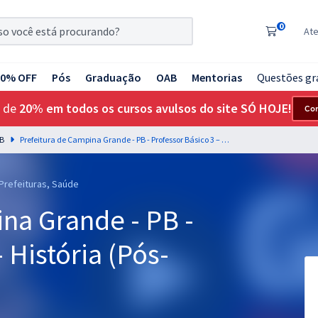
0
At
20% OFF
Pós
Graduação
OAB
Mentorias
Questões gr
 de
20% em todos os cursos avulsos do site SÓ HOJE!
Co
PB
Prefeitura de Campina Grande - PB - Professor Básico 3 – História (Pós-Edital)
 Prefeituras, Saúde
na Grande - PB -
 História (Pós-