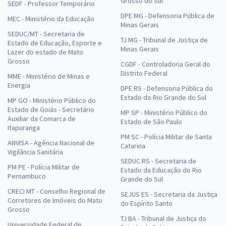
Grosso do Sul
SEDF - Professor Temporário
DPE MG - Defensoria Pública de
MEC - Ministério da Educação
Minas Gerais
SEDUC/MT - Secretaria de
TJ MG - Tribunal de Justiça de
Estado de Educação, Esporte e
Minas Gerais
Lazer do estado de Mato
Grosso
CGDF - Controladoria Geral do
Distrito Federal
MME - Ministério de Minas e
Energia
DPE RS - Defensoria Pública do
Estado do Rio Grande do Sul
MP GO - Ministério Público do
Estado de Goiás - Secretário
MP SP - Ministério Público do
Auxiliar da Comarca de
Estado de São Paulo
Itapuranga
PM SC - Polícia Militar de Santa
ANVISA - Agência Nacional de
Catarina
Vigilância Sanitária
SEDUC RS - Secretaria de
PM PE - Polícia Militar de
Estado da Educação do Rio
Pernambuco
Grande do Sul
CRECI MT - Conselho Regional de
SEJUS ES - Secretaria da Justiça
Corretores de Imóveis do Mato
do Espírito Santo
Grosso
TJ BA - Tribunal de Justiça do
Universidade Federal de