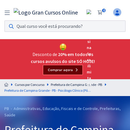
0
Assinatura Ilimitada 11
Acesso a todos os cursos. Teste grátis por 7 dias!
Assinatura OAB Até Passar
Acesso ilimitado a toda preparação para o Exame da
Desconto de
20% em todos os
Ordem, até você passar!
cursos avulsos do site SÓ HOJE!
Comprar agora
Residências Multiprofissionais
Preparação completa e intensiva para as principais
Cursos por Concurso
Prefeitura de Campina Grande - PB
residências em saúde do Brasil
Prefeitura de Campina Grande - PB - Psicólogo Clínico (Pós-Edital)
Concursos
PB - Administrativas, Educação, Fiscais e de Controle, Prefeituras,
Assinatura Ilimitada
Saúde
Cursos 20% OFF
Prefeitura de Campina