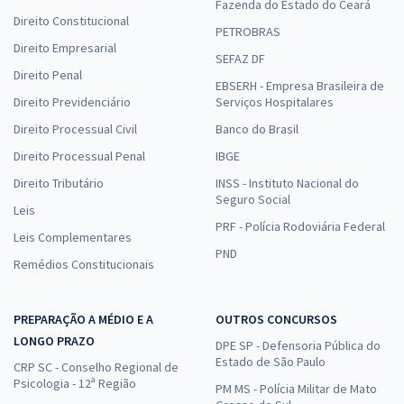
Fazenda do Estado do Ceará
Direito Constitucional
PETROBRAS
Direito Empresarial
SEFAZ DF
Direito Penal
EBSERH - Empresa Brasileira de
Direito Previdenciário
Serviços Hospitalares
Direito Processual Civil
Banco do Brasil
Direito Processual Penal
IBGE
Direito Tributário
INSS - Instituto Nacional do
Seguro Social
Leis
PRF - Polícia Rodoviária Federal
Leis Complementares
PND
Remédios Constitucionais
PREPARAÇÃO A MÉDIO E A
OUTROS CONCURSOS
LONGO PRAZO
DPE SP - Defensoria Pública do
Estado de São Paulo
CRP SC - Conselho Regional de
Psicologia - 12ª Região
PM MS - Polícia Militar de Mato