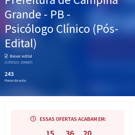
Pós
Grande - PB -
Graduação
Psicólogo Clínico (Pós-
OAB
Edital)
Mentorias
Baixar edital
(CÓDIGO: 205667)
Questões grátis
243
Conteúdo gratuito
Horas de aula
Blog
Aprovados
Atendimento
ESSAS OFERTAS ACABAM EM:
15
36
19