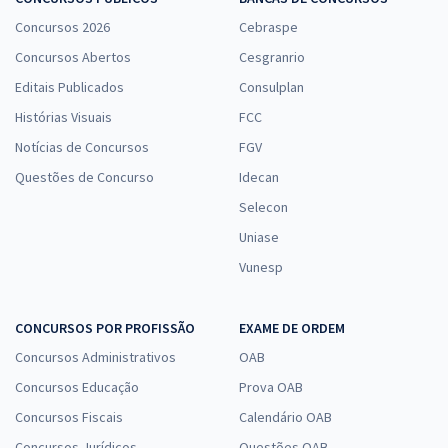
Concursos 2026
Cebraspe
Concursos Abertos
Cesgranrio
Editais Publicados
Consulplan
Histórias Visuais
FCC
Notícias de Concursos
FGV
Questões de Concurso
Idecan
Selecon
Uniase
Vunesp
CONCURSOS POR PROFISSÃO
EXAME DE ORDEM
Concursos Administrativos
OAB
Concursos Educação
Prova OAB
Concursos Fiscais
Calendário OAB
Concursos Jurídicos
Questões OAB