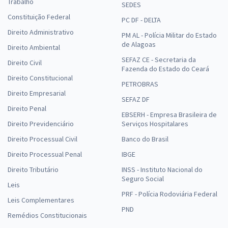
Trabalho
SEDES
Constituição Federal
PC DF - DELTA
Direito Administrativo
PM AL - Polícia Militar do Estado
de Alagoas
Direito Ambiental
SEFAZ CE - Secretaria da
Direito Civil
Fazenda do Estado do Ceará
Direito Constitucional
PETROBRAS
Direito Empresarial
SEFAZ DF
Direito Penal
EBSERH - Empresa Brasileira de
Direito Previdenciário
Serviços Hospitalares
Direito Processual Civil
Banco do Brasil
Direito Processual Penal
IBGE
Direito Tributário
INSS - Instituto Nacional do
Seguro Social
Leis
PRF - Polícia Rodoviária Federal
Leis Complementares
PND
Remédios Constitucionais