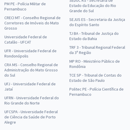
SEDUC RS - Secretaria de
PM PE - Polícia Militar de
Estado da Educação do Rio
Pernambuco
Grande do Sul
CRECI MT - Conselho Regional de
SEJUS ES - Secretaria da Justiça
Corretores de Imóveis do Mato
do Espírito Santo
Grosso
TJ BA - Tribunal de Justiça do
Universidade Federal de
Estado da Bahia
Catalão - UFCAT
TRF 3 - Tribunal Regional Federal
UFR - Universidade Federal de
da 3ª Região
Rondonópolis
MP RO - Ministério Público de
CRA MS - Conselho Regional de
Rondônia
Administração do Mato Grosso
do Sul
TCE SP - Tribunal de Contas do
Estado de São Paulo
UFJ - Universidade Federal de
Jataí
Politec PE - Polícia Científica de
Pernambuco
UFRN - Universidade Federal do
Rio Grande do Norte
UFCSPA - Universidade Federal
de Ciência da Saúde de Porto
Alegre