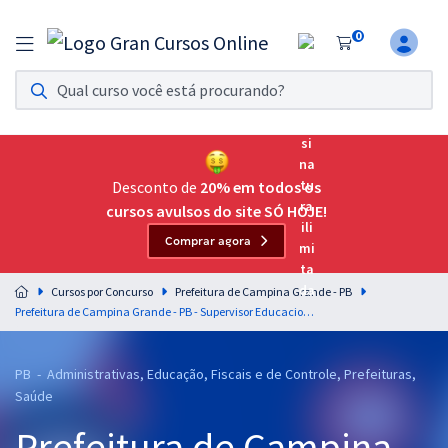
0
Assinatura Ilimitada 11
Acesso a todos os cursos. Teste grátis por 7 dias!
Assinatura OAB Até Passar
Acesso ilimitado a toda preparação para o Exame da
Desconto de
20% em todos os
Ordem, até você passar!
cursos avulsos do site SÓ HOJE!
Comprar agora
Residências Multiprofissionais
Preparação completa e intensiva para as principais
Cursos por Concurso
Prefeitura de Campina Grande - PB
residências em saúde do Brasil
Prefeitura de Campina Grande - PB - Supervisor Educacional (Pós-Edital)
Concursos
PB - Administrativas, Educação, Fiscais e de Controle, Prefeituras,
Assinatura Ilimitada
Saúde
Cursos 20% OFF
Prefeitura de Campina