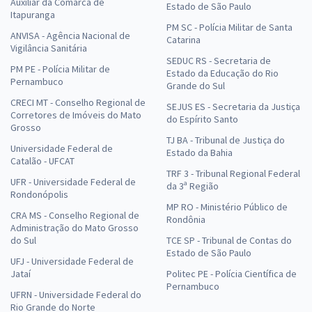
Auxiliar da Comarca de
Estado de São Paulo
Itapuranga
PM SC - Polícia Militar de Santa
ANVISA - Agência Nacional de
Catarina
Vigilância Sanitária
SEDUC RS - Secretaria de
PM PE - Polícia Militar de
Estado da Educação do Rio
Pernambuco
Grande do Sul
CRECI MT - Conselho Regional de
SEJUS ES - Secretaria da Justiça
Corretores de Imóveis do Mato
do Espírito Santo
Grosso
TJ BA - Tribunal de Justiça do
Universidade Federal de
Estado da Bahia
Catalão - UFCAT
TRF 3 - Tribunal Regional Federal
UFR - Universidade Federal de
da 3ª Região
Rondonópolis
MP RO - Ministério Público de
CRA MS - Conselho Regional de
Rondônia
Administração do Mato Grosso
do Sul
TCE SP - Tribunal de Contas do
Estado de São Paulo
UFJ - Universidade Federal de
Jataí
Politec PE - Polícia Científica de
Pernambuco
UFRN - Universidade Federal do
Rio Grande do Norte