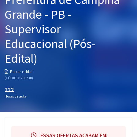
Pós
Grande - PB -
Graduação
Supervisor
OAB
Educacional (Pós-
Mentorias
Edital)
Questões grátis
Baixar edital
Conteúdo gratuito
(CÓDIGO: 206738)
Blog
222
Horas de aula
Aprovados
Atendimento
ESSAS OFERTAS ACABAM EM: