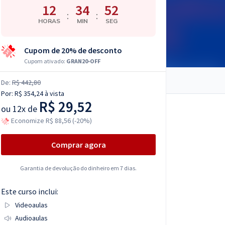
12
34
51
:
:
HORAS
MIN
SEG
Cupom de 20% de desconto
Cupom ativado:
GRAN20-OFF
De:
R$ 442,80
Por:
R$ 354,24
à vista
R$ 29,52
ou
12x de
Economize R$ 88,56 (-20%)
Comprar agora
Garantia de devolução do dinheiro em 7 dias.
Este curso inclui:
Videoaulas
Audioaulas