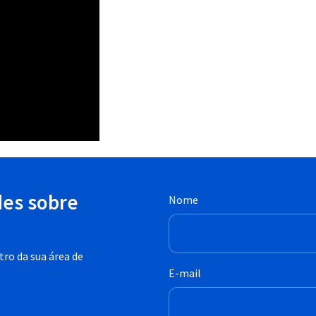
des sobre
Nome
ro da sua área de
E-mail