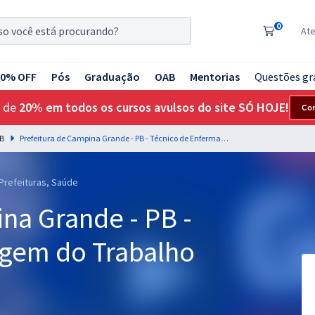
0
At
20% OFF
Pós
Graduação
OAB
Mentorias
Questões gr
 de
20% em todos os cursos avulsos do site SÓ HOJE!
Co
PB
Prefeitura de Campina Grande - PB - Técnico de Enfermagem do Trabalho (Pós-Edital)
 Prefeituras, Saúde
na Grande - PB -
agem do Trabalho