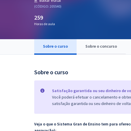
Baixar edital
Pós
(CÓDIGO: 205540)
259
Graduação
Horas de aula
OAB
Mentorias
Sobre o curso
Sobre o concurso
Questões grátis
Sobre o curso
Conteúdo gratuito
Blog
Satisfação garantida ou seu dinheiro de vo
Aprovados
Você poderá efetuar o cancelamento e obter 
satisfação garantida ou seu dinheiro de volta
Atendimento
Veja o que o Sistema Gran de Ensino tem para ofer
aprovação):