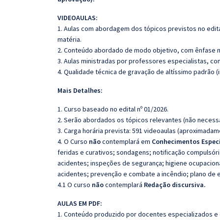
VIDEOAULAS:
1. Aulas com abordagem dos tópicos previstos no edita
matéria.
2. Conteúdo abordado de modo objetivo, com ênfase n
3. Aulas ministradas por professores especialistas, co
4. Qualidade técnica de gravação de altíssimo padrão 
Mais Detalhes:
1. Curso baseado no edital nº 01/2026.
2. Serão abordados os tópicos relevantes (não necessa
3. Carga horária prevista: 591 videoaulas (aproximadam
4. O Curso
não
contemplará em
Conhecimentos Especí
feridas e curativos; sondagens; notificação compulsóri
acidentes; inspeções de segurança; higiene ocupaciona
acidentes; prevenção e combate a incêndio; plano de 
4.1 O curso
não
contemplará
Redação discursiva.
AULAS EM PDF:
1. Conteúdo produzido por docentes especializados e