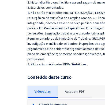
2. Material prático que facilita a aprendizagem de mane
3. Exercícios comentados.
4.
Não
serão ministrados em PDF: LEGISLAÇÃO E ÉTICA NO
Lei Orgânica do Município de Campina Grande. 2.3. Ética 
integridade, decoro e zelo no serviço público: conceito
público. Em
Conhecimentos Específicos:
Enfermagem e
convulsões. Legislação trabalhista e previdenciária apl
Regulamentadoras do Ministério do Trabalho; GRO/PGR,
investigação e análise de acidentes; inspeções de segu
ergonômicos e de acidentes; ergonomia; mapa de risco;
plano de emergência; primeiros socorros; educação, tr
profissional.
5.
Não
serão ministrados
PDFs Sintéticos.
Conteúdo deste curso
Videoaulas
Aulas em PDF
Língua Portuguesa