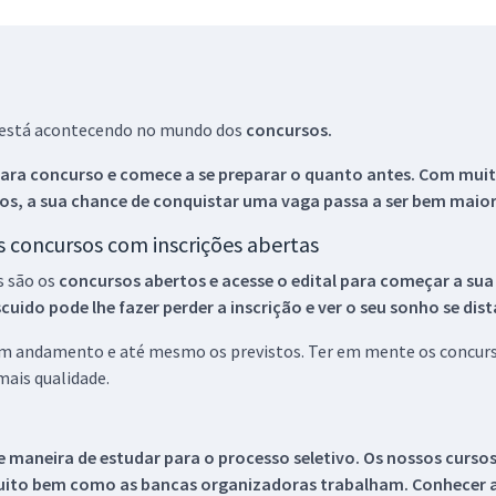
ue está acontecendo no mundo dos
concursos.
ara concurso e comece a se preparar o quanto antes. Com muita
os, a sua chance de conquistar uma vaga passa a ser bem maior
os concursos com inscrições abertas
s são os
concursos abertos e acesse o edital para começar a sua
ido pode lhe fazer perder a inscrição e ver o seu sonho se dis
 em andamento e até mesmo os previstos. Ter em mente os concurso
ais qualidade.
 maneira de estudar para o processo seletivo. Os nossos curso
uito bem como as bancas organizadoras trabalham. Conhecer a