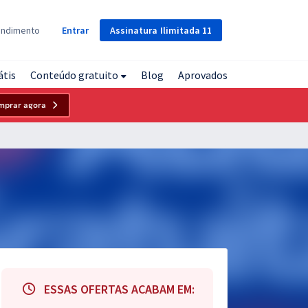
Assinatura
Ilimitada
11
endimento
Entrar
átis
Conteúdo gratuito
Blog
Aprovados
mprar agora
ESSAS OFERTAS ACABAM EM: