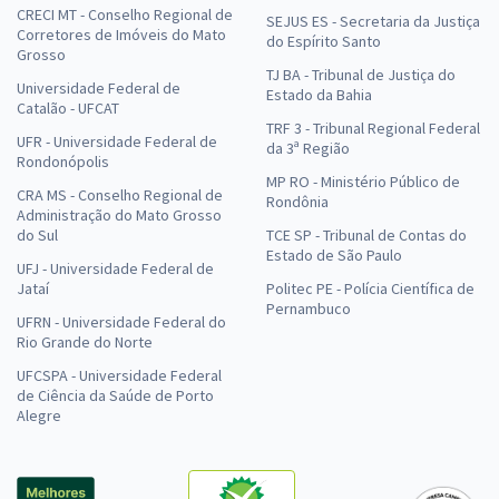
CRECI MT - Conselho Regional de
SEJUS ES - Secretaria da Justiça
Corretores de Imóveis do Mato
do Espírito Santo
Grosso
TJ BA - Tribunal de Justiça do
Universidade Federal de
Estado da Bahia
Catalão - UFCAT
TRF 3 - Tribunal Regional Federal
UFR - Universidade Federal de
da 3ª Região
Rondonópolis
MP RO - Ministério Público de
CRA MS - Conselho Regional de
Rondônia
Administração do Mato Grosso
do Sul
TCE SP - Tribunal de Contas do
Estado de São Paulo
UFJ - Universidade Federal de
Jataí
Politec PE - Polícia Científica de
Pernambuco
UFRN - Universidade Federal do
Rio Grande do Norte
UFCSPA - Universidade Federal
de Ciência da Saúde de Porto
Alegre