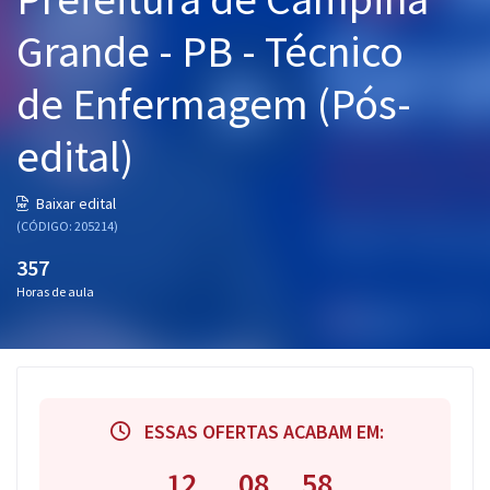
Pós
Grande - PB - Técnico
Graduação
de Enfermagem (Pós-
OAB
edital)
Mentorias
Baixar edital
(CÓDIGO: 205214)
Questões grátis
357
Conteúdo gratuito
Horas de aula
Blog
Aprovados
Atendimento
ESSAS OFERTAS ACABAM EM:
12
08
57