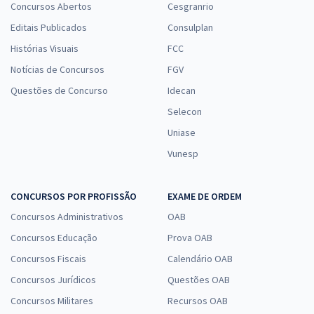
Concursos Abertos
Cesgranrio
Editais Publicados
Consulplan
Histórias Visuais
FCC
Notícias de Concursos
FGV
Questões de Concurso
Idecan
Selecon
Uniase
Vunesp
CONCURSOS POR PROFISSÃO
EXAME DE ORDEM
Concursos Administrativos
OAB
Concursos Educação
Prova OAB
Concursos Fiscais
Calendário OAB
Concursos Jurídicos
Questões OAB
Concursos Militares
Recursos OAB