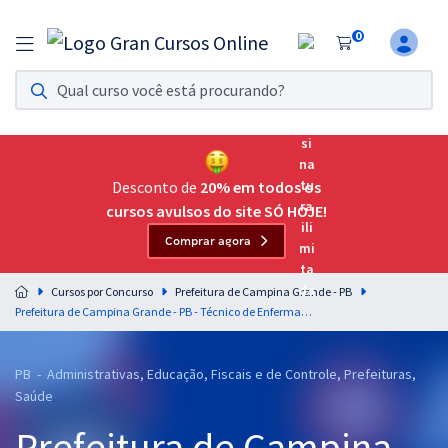
0
Assinatura Ilimitada 11
Acesso a todos os cursos. Teste grátis por 7 dias!
Assinatura OAB Até Passar
Acesso ilimitado a toda preparação para o Exame da
Desconto de
20% em todos os
Ordem, até você passar!
cursos avulsos do site SÓ HOJE!
Comprar agora
Residências Multiprofissionais
Preparação completa e intensiva para as principais
Cursos por Concurso
Prefeitura de Campina Grande - PB
residências em saúde do Brasil
Prefeitura de Campina Grande - PB - Técnico de Enfermagem (Pós-edital)
Concursos
PB - Administrativas, Educação, Fiscais e de Controle, Prefeituras,
Assinatura Ilimitada
Saúde
Cursos 20% OFF
Prefeitura de Campina