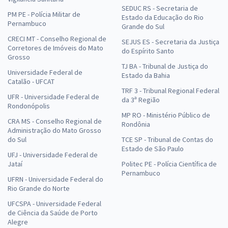
SEDUC RS - Secretaria de
PM PE - Polícia Militar de
Estado da Educação do Rio
Pernambuco
Grande do Sul
CRECI MT - Conselho Regional de
SEJUS ES - Secretaria da Justiça
Corretores de Imóveis do Mato
do Espírito Santo
Grosso
TJ BA - Tribunal de Justiça do
Universidade Federal de
Estado da Bahia
Catalão - UFCAT
TRF 3 - Tribunal Regional Federal
UFR - Universidade Federal de
da 3ª Região
Rondonópolis
MP RO - Ministério Público de
CRA MS - Conselho Regional de
Rondônia
Administração do Mato Grosso
do Sul
TCE SP - Tribunal de Contas do
Estado de São Paulo
UFJ - Universidade Federal de
Jataí
Politec PE - Polícia Científica de
Pernambuco
UFRN - Universidade Federal do
Rio Grande do Norte
UFCSPA - Universidade Federal
de Ciência da Saúde de Porto
Alegre