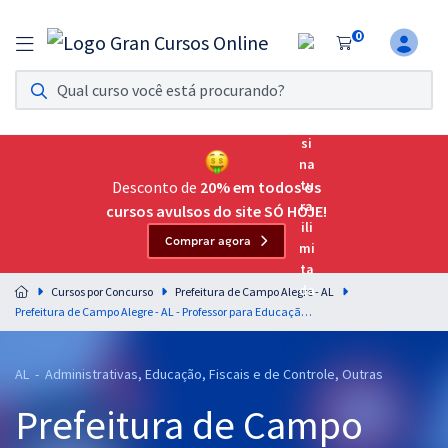
0
Assinatura Ilimitada 11
Acesso a todos os cursos. Teste grátis por 7 dias!
Assinatura OAB Até Passar
Acesso ilimitado a toda preparação para o Exame da
Desconto de
20% em todos os
Ordem, até você passar!
cursos avulsos do site SÓ HOJE!
Comprar agora
Residências Multiprofissionais
Preparação completa e intensiva para as principais
Cursos por Concurso
Prefeitura de Campo Alegre - AL
residências em saúde do Brasil
Prefeitura de Campo Alegre - AL - Professor para Educação Especial Inclusiva (Pós-Edital)
Concursos
AL - Administrativas, Educação, Fiscais e de Controle, Outras
Assinatura Ilimitada
Prefeitura de Campo
Cursos 20% OFF