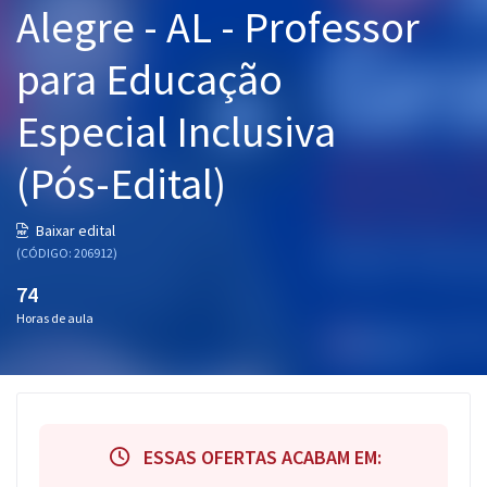
Alegre - AL - Professor
Pós
para Educação
Graduação
Especial Inclusiva
OAB
(Pós-Edital)
Mentorias
Questões grátis
Baixar edital
(CÓDIGO: 206912)
Conteúdo gratuito
74
Blog
Horas de aula
Aprovados
Atendimento
ESSAS OFERTAS ACABAM EM: