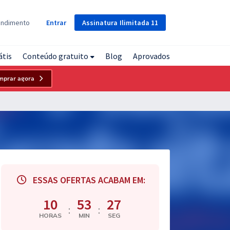
Assinatura
Ilimitada
11
endimento
Entrar
átis
Conteúdo gratuito
Blog
Aprovados
mprar agora
ESSAS OFERTAS ACABAM EM:
10
53
26
:
:
HORAS
MIN
SEG