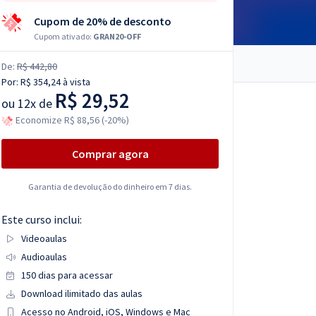
Cupom de 20% de desconto
Cupom ativado:
GRAN20-OFF
De:
R$ 442,80
Por:
R$ 354,24
à vista
R$ 29,52
ou
12x de
Economize R$ 88,56 (-20%)
Comprar agora
Garantia de devolução do dinheiro em 7 dias.
Este curso inclui:
Videoaulas
Audioaulas
150 dias para acessar
Download ilimitado das aulas
Acesso no Android, iOS, Windows e Mac