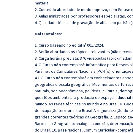
matéria.
2. Conteúdo abordado de modo objetivo, com ênfase n
3. Aulas ministradas por professores especialistas, co
4. Qualidade técnica de gravação de altíssimo padrão 
Mais Detalhes:
1. Curso baseado no edital nº 001/2024.
2. Serão abordados os tópicos relevantes (não necessa
3. Carga horária prevista: 376 videoaulas (aproximadam
4. O Curso
não
contemplará: Informática para Desenvolv
Parâmetros Curriculares Nacionais (PCN´s): orientaçõe
4.1 O Curso
não
contemplará em conhecimentos específi
geográfica e escala geográfica. Movimentos da Terra, 
naturais, socioeconômicos, políticos, culturais, demogr
questões ambientais: a produção do espaço industrial n
mundo. As redes técnicas no mundo e no Brasil. 8. G
de ocupação territorial do Brasil. A regionalização do t
grandes correntes teóricas da Geografia. 2. Espaço geo
Raciocínio Geográfico: analogia, conexão, diferenciaçã
do Brasil. 10. Base Nacional Comum Curricular - compet