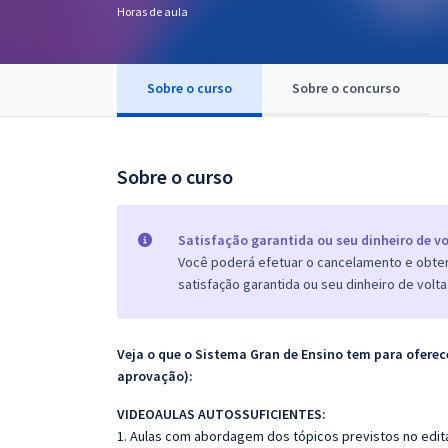
Horas de aula
Pós
Graduação
Sobre o curso
Sobre o concurso
OAB
Mentorias
Sobre o curso
Questões grátis
Satisfação garantida ou seu dinheiro de vo
Conteúdo gratuito
Você poderá efetuar o cancelamento e obter 
satisfação garantida ou seu dinheiro de volta
Blog
Aprovados
Veja o que o Sistema Gran de Ensino tem para ofer
aprovação):
Atendimento
VIDEOAULAS AUTOSSUFICIENTES:
1. Aulas com abordagem dos tópicos previstos no edita