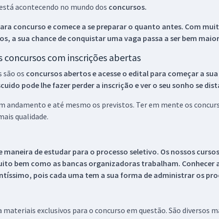
ue está acontecendo no mundo dos
concursos.
ara concurso e comece a se preparar o quanto antes. Com muita
os, a sua chance de conquistar uma vaga passa a ser bem maior
os concursos com inscrições abertas
s são os
concursos abertos e acesse o edital para começar a sua
ido pode lhe fazer perder a inscrição e ver o seu sonho se dis
 em andamento e até mesmo os previstos. Ter em mente os concurso
ais qualidade.
 maneira de estudar para o processo seletivo. Os nossos curso
uito bem como as bancas organizadoras trabalham. Conhecer a
tíssimo, pois cada uma tem a sua forma de administrar os proc
 a materiais exclusivos para o concurso em questão. São diversos 