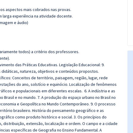
os aspectos mais cobrados nas provas.
m larga experiência na atividade docente.
(imagem e áudio)
riamente todos) a critério dos professores.
ente).
imento das Práticas Educativas. Legislação Educacional: 9.
s didáticas, natureza, objetivos e conteúdos propostos.
cos: Conceitos de território, paisagem, região, lugar, rede
estações do ano, solstício e equinócio. Localização de fenômenos
áficos e populacionais em diferentes escalas. 6. A indústria e as
o Brasil e no mundo. 7. A produção do espaço urbano no Brasil no
eoeconomia e Geopolítica no Mundo Contemporâneo. 9. O processo
erritório brasileiro. História do pensamento geográfico e as
gráfico como produto histórico e social. 3. Os princípios do
o, distribuição, extensão, localização e ordem. O campo e a cidade
ências específicas de Geografia no Ensino Fundamental. A