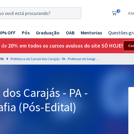
0
At
20% OFF
Pós
Graduação
OAB
Mentorias
Questões gr
 de
20% em todos os cursos avulsos do site SÓ HOJE!
Co
 PA
Prefeitura de Canaã dos Carajás - PA - Professor de Geografia (Pós-Edital)
dos Carajás - PA -
fia (Pós-Edital)