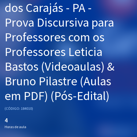
dos Carajás - PA -
Pós
Prova Discursiva para
Graduação
Professores com os
OAB
Professores Leticia
Mentorias
Bastos (Videoaulas) &
Questões grátis
Conteúdo gratuito
Bruno Pilastre (Aulas
Blog
em PDF) (Pós-Edital)
Aprovados
(CÓDIGO: 184010)
Atendimento
4
Horas de aula