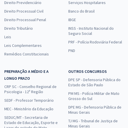
Direito Previdenciário
Serviços Hospitalares
Direito Processual Civil
Banco do Brasil
Direito Processual Penal
IBGE
Direito Tributário
INSS - Instituto Nacional do
Seguro Social
Leis
PRF - Polícia Rodoviária Federal
Leis Complementares
PND
Remédios Constitucionais
PREPARAÇÃO A MÉDIO E A
OUTROS CONCURSOS
LONGO PRAZO
DPE SP - Defensoria Pública do
Estado de São Paulo
CRP SC - Conselho Regional de
Psicologia - 12ª Região
PM MS - Polícia Militar de Mato
Grosso do Sul
SEDF - Professor Temporário
DPE MG - Defensoria Pública de
MEC - Ministério da Educação
Minas Gerais
SEDUC/MT - Secretaria de
TJ MG - Tribunal de Justiça de
Estado de Educação, Esporte e
Minas Gerais
Lazer do estado de Mato