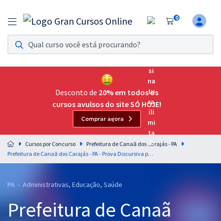
0
Assinatura Ilimitada 11
Acesso a todos os cursos. Teste grátis por 7 dias!
Assinatura OAB Até Passar
Acesso ilimitado a toda preparação para o Exame da
Desconto de
20% em todos os
Ordem, até você passar!
cursos avulsos do site SÓ HOJE!
Comprar agora
Residências Multiprofissionais
Preparação completa e intensiva para as principais
Cursos por Concurso
Prefeitura de Canaã dos Carajás - PA
residências em saúde do Brasil
Prefeitura de Canaã dos Carajás - PA - Prova Discursiva para Professores com os Professores Leticia Bastos (Videoaulas) & Bruno Pilastre (Aulas em PDF) (Pós-Edital)
Concursos
PA - Administrativas, Educação, Saúde
Assinatura Ilimitada
Prefeitura de Canaã
Cursos 20% OFF