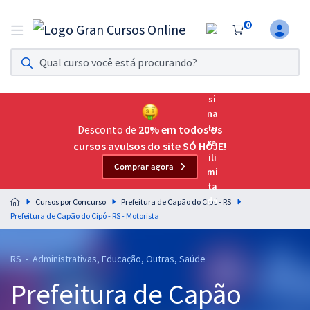
0
Assinatura Ilimitada 11
Acesso a todos os cursos. Teste grátis por 7 dias!
Assinatura OAB Até Passar
Acesso ilimitado a toda preparação para o Exame da
Desconto de
20% em todos os
Ordem, até você passar!
cursos avulsos do site SÓ HOJE!
Comprar agora
Residências Multiprofissionais
Preparação completa e intensiva para as principais
Cursos por Concurso
Prefeitura de Capão do Cipó - RS
residências em saúde do Brasil
Prefeitura de Capão do Cipó - RS - Motorista
Concursos
RS - Administrativas, Educação, Outras, Saúde
Assinatura Ilimitada
Prefeitura de Capão
Cursos 20% OFF