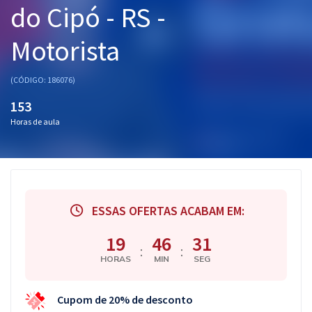
do Cipó - RS -
Pós
Motorista
Graduação
OAB
(CÓDIGO: 186076)
153
Mentorias
Horas de aula
Questões grátis
Conteúdo gratuito
Blog
ESSAS OFERTAS ACABAM EM:
Aprovados
19
46
31
:
:
HORAS
MIN
SEG
Atendimento
Cupom de 20% de desconto