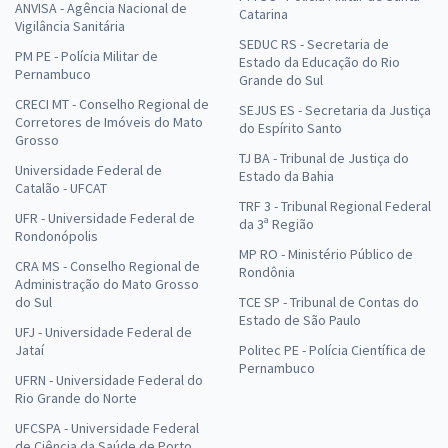
ANVISA - Agência Nacional de
Catarina
Vigilância Sanitária
SEDUC RS - Secretaria de
PM PE - Polícia Militar de
Estado da Educação do Rio
Pernambuco
Grande do Sul
CRECI MT - Conselho Regional de
SEJUS ES - Secretaria da Justiça
Corretores de Imóveis do Mato
do Espírito Santo
Grosso
TJ BA - Tribunal de Justiça do
Universidade Federal de
Estado da Bahia
Catalão - UFCAT
TRF 3 - Tribunal Regional Federal
UFR - Universidade Federal de
da 3ª Região
Rondonópolis
MP RO - Ministério Público de
CRA MS - Conselho Regional de
Rondônia
Administração do Mato Grosso
do Sul
TCE SP - Tribunal de Contas do
Estado de São Paulo
UFJ - Universidade Federal de
Jataí
Politec PE - Polícia Científica de
Pernambuco
UFRN - Universidade Federal do
Rio Grande do Norte
UFCSPA - Universidade Federal
de Ciência da Saúde de Porto