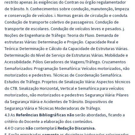
restrito apenas às exigências do Contran ou órgão regulamentador
de trânsito. h. Conhecimentos sobre condução, manutenção, limpeza
e conservação de veículos. i. Normas gerais de circulação e conduta.
Condução de transporte coletivo de passageiros. Condução de
transporte de escolares. Condução de veículos leves e pesados. j.
Noções de Engenharia de Tráfego: Teoria do Fluxo. Demanda de
estruturas Viárias: Determinação e Projeção. Capacidade Real e
Teórica: Determinação e Cálculo da Capacidade de Estruturas Viárias.
Determinação do Nível de Serviço de Estruturas Viárias. Mobilidade e
Acessibilidade. Pólos Geradores de Viagens/Tráfego. Cruzamentos
Semaforizados: Programação Semafórica: Veículos motorizados, não
motorizados e pedestres. Técnicas de Coordenação Semafórica.
Estudos de Tráfego. Projetos de Sinalização Viária: Aspectos técnicos
do CTB. Sinalização Horizontal, Vertical e Semafórica para veículos
motorizados, não motorizados e pedestres Segurança Viária: Pilares
da Segurança Viária e Acidentes de Trânsito. Dispositivos de
Segurança Viária e Técnicas Moderadoras de Tráfego.
4.3 As
Referências
Bibliográficas
não
serão abordadas, ficando a
critério do Docente a elaboração dos conteúdos.
4.4 O curso
não
contemplará
Redação Discursiva.
5. Serão ministradas
somente
as disciplinas/videoaulas relacionadas