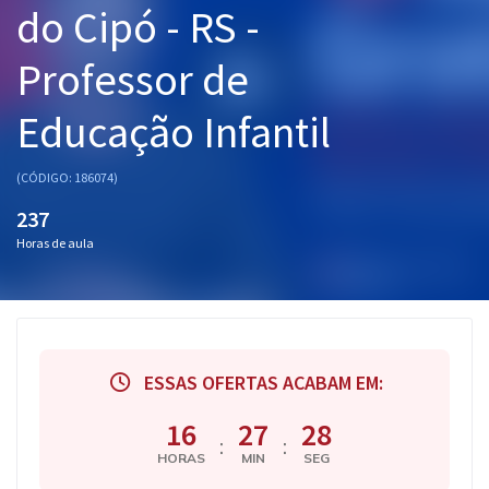
do Cipó - RS -
Pós
Professor de
Graduação
Educação Infantil
OAB
Mentorias
(CÓDIGO: 186074)
237
Questões grátis
Horas de aula
Conteúdo gratuito
Blog
Aprovados
ESSAS OFERTAS ACABAM EM:
Atendimento
16
27
27
:
:
HORAS
MIN
SEG