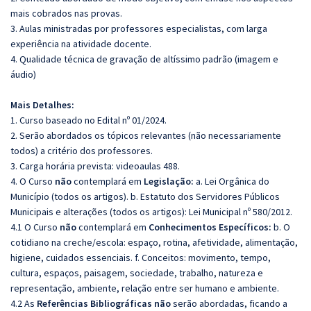
mais cobrados nas provas.
3. Aulas ministradas por professores especialistas, com larga
experiência na atividade docente.
4. Qualidade técnica de gravação de altíssimo padrão (imagem e
áudio)
Mais Detalhes:
1. Curso baseado no Edital nº 01/2024.
2. Serão abordados os tópicos relevantes (não necessariamente
todos) a critério dos professores.
3. Carga horária prevista: videoaulas 488.
4. O Curso
não
contemplará em
Legislação:
a. Lei Orgânica do
Município (todos os artigos). b. Estatuto dos Servidores Públicos
Municipais e alterações (todos os artigos): Lei Municipal nº 580/2012.
4.1 O Curso
não
contemplará em
Conhecimentos Específicos:
b. O
cotidiano na creche/escola: espaço, rotina, afetividade, alimentação,
higiene, cuidados essenciais. f. Conceitos: movimento, tempo,
cultura, espaços, paisagem, sociedade, trabalho, natureza e
representação, ambiente, relação entre ser humano e ambiente.
4.2 As
Referências
Bibliográficas
não
serão abordadas, ficando a