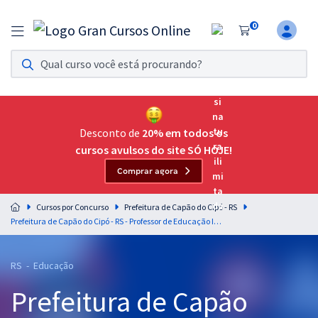
0
Assinatura Ilimitada 11
Acesso a todos os cursos. Teste grátis por 7 dias!
Assinatura OAB Até Passar
Acesso ilimitado a toda preparação para o Exame da
Desconto de
20% em todos os
Ordem, até você passar!
cursos avulsos do site SÓ HOJE!
Comprar agora
Residências Multiprofissionais
Preparação completa e intensiva para as principais
Cursos por Concurso
Prefeitura de Capão do Cipó - RS
residências em saúde do Brasil
Prefeitura de Capão do Cipó - RS - Professor de Educação Infantil
Concursos
RS - Educação
Assinatura Ilimitada
Prefeitura de Capão
Cursos 20% OFF