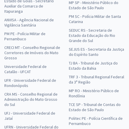
Estado de Goiás - Secretário
MP SP - Ministério Público do
Auxiliar da Comarca de
Estado de São Paulo
Itapuranga
PM SC - Polícia Militar de Santa
ANVISA - Agência Nacional de
Catarina
Vigilância Sanitária
SEDUC RS - Secretaria de
PM PE - Polícia Militar de
Estado da Educação do Rio
Pernambuco
Grande do Sul
CRECI MT - Conselho Regional de
SEJUS ES - Secretaria da Justiça
Corretores de Imóveis do Mato
do Espírito Santo
Grosso
TJ BA - Tribunal de Justiça do
Universidade Federal de
Estado da Bahia
Catalão - UFCAT
TRF 3 - Tribunal Regional Federal
UFR - Universidade Federal de
da 3ª Região
Rondonópolis
MP RO - Ministério Público de
CRA MS - Conselho Regional de
Rondônia
Administração do Mato Grosso
do Sul
TCE SP - Tribunal de Contas do
Estado de São Paulo
UFJ - Universidade Federal de
Jataí
Politec PE - Polícia Científica de
Pernambuco
UFRN - Universidade Federal do