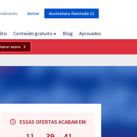
Assinatura
Ilimitada
11
endimento
Entrar
átis
Conteúdo gratuito
Blog
Aprovados
mprar agora
ESSAS OFERTAS ACABAM EM:
11
39
40