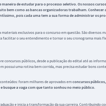
 maneira de estudar para o processo seletivo. Os nossos curso
uito bem como as bancas organizadoras trabalham. Conhecer a
tíssimo, pois cada uma tem a sua forma de administrar os proc
 a materiais exclusivos para o concurso em questão. São diversos 
a facilitar o seu entendimento e tornar o seu cronograma mais fle
re concursos públicos, desde a publicação do edital até as inform
em possui uma rotina bem corrida, mas precisa estudar bons conte
 conteúdos: foram milhares de aprovados em
concursos públicos,
s e busque a vaga com que tanto sonhou no meio público.
aduação e inicia a transformação da sua carreira. Contribuindo c