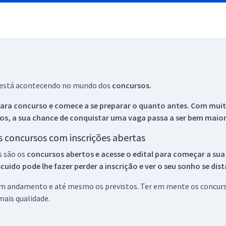
ue está acontecendo no mundo dos
concursos.
ara concurso e comece a se preparar o quanto antes. Com muita
os, a sua chance de conquistar uma vaga passa a ser bem maior
os concursos com inscrições abertas
s são os
concursos abertos e acesse o edital para começar a sua
ido pode lhe fazer perder a inscrição e ver o seu sonho se dis
 em andamento e até mesmo os previstos. Ter em mente os concurso
ais qualidade.