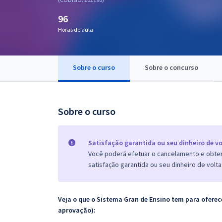
Pós
96
Graduação
Horas de aula
OAB
Sobre o curso
Sobre o concurso
Mentorias
Questões grátis
Sobre o curso
Conteúdo gratuito
Blog
Satisfação garantida ou seu dinheiro de vo
Você poderá efetuar o cancelamento e obter 
Aprovados
satisfação garantida ou seu dinheiro de volta
Atendimento
Veja o que o Sistema Gran de Ensino tem para ofer
aprovação):