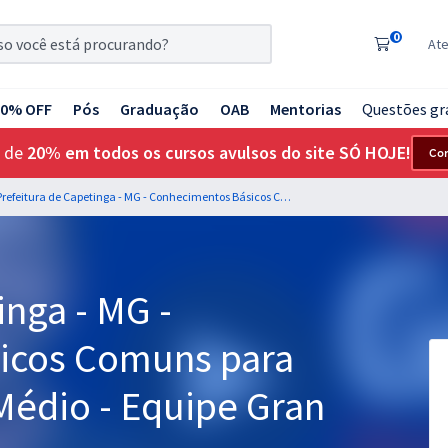
0
At
20% OFF
Pós
Graduação
OAB
Mentorias
Questões gr
 de
20% em todos os cursos avulsos do site SÓ HOJE!
Co
Prefeitura de Capetinga - MG - Conhecimentos Básicos Comuns para os Cargos de Nível Médio - Equipe Gran
inga - MG -
icos Comuns para
Médio - Equipe Gran