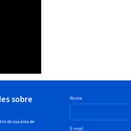
des sobre
Nome
ro da sua área de
E-mail