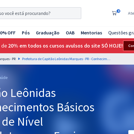
0
At
20% OFF
Pós
Graduação
OAB
Mentorias
Questões gr
 de
20% em todos os cursos avulsos do site SÓ HOJE!
Co
arques - PR
Prefeitura de Capitão Leônidas Marques - PR - Conhecimentos Básicos Comuns aos Cargos de Nível Fundamental Completo com a Equipe Gran
Saúde
ão Leônidas
hecimentos Básicos
de Nível