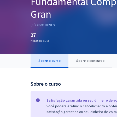
Fundamental Compl
Pós
Gran
Graduação
(CÓDIGO: 188917)
OAB
37
Mentorias
Horas de aula
Questões grátis
Sobre o curso
Sobre o concurso
Conteúdo gratuito
Blog
Sobre o curso
Aprovados
Atendimento
Satisfação garantida ou seu dinheiro de vo
Você poderá efetuar o cancelamento e obter 
satisfação garantida ou seu dinheiro de volta