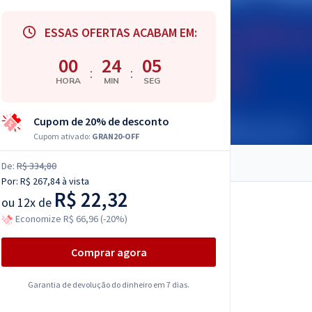
ESSAS OFERTAS ACABAM EM:
00
24
04
:
:
HORA
MIN
SEG
Cupom de 20% de desconto
Cupom ativado:
GRAN20-OFF
De:
R$ 334,80
Por:
R$ 267,84
à vista
R$ 22,32
ou
12x de
Economize R$ 66,96 (-20%)
Comprar agora
Garantia de devolução do dinheiro em 7 dias.