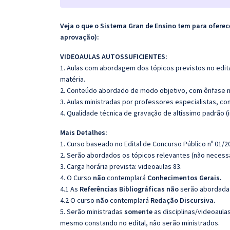
Veja o que o Sistema Gran de Ensino tem para ofer
aprovação):
VIDEOAULAS AUTOSSUFICIENTES:
1. Aulas com abordagem dos tópicos previstos no edita
matéria.
2. Conteúdo abordado de modo objetivo, com ênfase n
3. Aulas ministradas por professores especialistas, co
4. Qualidade técnica de gravação de altíssimo padrão 
Mais Detalhes:
1. Curso baseado no Edital de Concurso Público nº 01/2
2. Serão abordados os tópicos relevantes (não necessa
3. Carga horária prevista: videoaulas 83.
4. O Curso
não
contemplará
Conhecimentos Gerais.
4.1 As
Referências Bibliográficas não
serão abordadas
4.2 O curso
não
contemplará
Redação Discursiva.
5. Serão ministradas
somente
as disciplinas/videoaula
mesmo constando no edital, não serão ministrados.