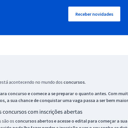
Receber novidades
ue está acontecendo no mundo dos
concursos.
ara concurso e comece a se preparar o quanto antes. Com muita
os, a sua chance de conquistar uma vaga passa a ser bem maior
os concursos com inscrições abertas
s são os
concursos abertos e acesse o edital para começar a sua
ido pode lhe fazer perder a inscrição e ver o seu sonho se dis