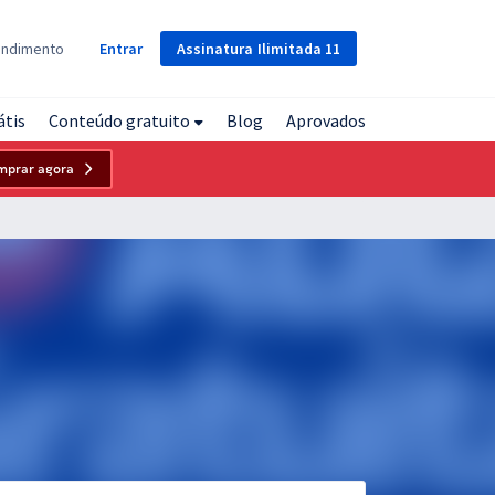
Assinatura
Ilimitada
11
endimento
Entrar
átis
Conteúdo gratuito
Blog
Aprovados
mprar agora