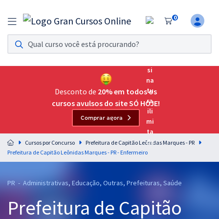
0
Assinatura Ilimitada 11
Acesso a todos os cursos. Teste grátis por 7 dias!
Assinatura OAB Até Passar
Acesso ilimitado a toda preparação para o Exame da
Desconto de
20% em todos os
Ordem, até você passar!
cursos avulsos do site SÓ HOJE!
Comprar agora
Residências Multiprofissionais
Preparação completa e intensiva para as principais
Cursos por Concurso
Prefeitura de Capitão Leônidas Marques - PR
residências em saúde do Brasil
Prefeitura de Capitão Leônidas Marques - PR - Enfermeiro
Concursos
PR - Administrativas, Educação, Outras, Prefeituras, Saúde
Assinatura Ilimitada
Prefeitura de Capitão
Cursos 20% OFF