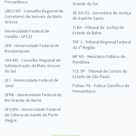
Pernambuco
Grande do Sul
CRECI MT - Conselho Regional de
SEJUS ES - Secretaria da Justiça
Corretores de Imóveis do Mato
do Espírito Santo
Grosso
TJ BA - Tribunal de Justiça do
Universidade Federal de
Estado da Bahia
Catalão - UFCAT
TRF 3 - Tribunal Regional Federal
UFR - Universidade Federal de
da 3ª Região
Rondonópolis
MP RO - Ministério Público de
CRA MS - Conselho Regional de
Rondônia
Administração do Mato Grosso
do Sul
TCE SP - Tribunal de Contas do
Estado de São Paulo
UFJ - Universidade Federal de
Jataí
Politec PE - Polícia Científica de
Pernambuco
UFRN - Universidade Federal do
Rio Grande do Norte
UFCSPA - Universidade Federal
de Ciência da Saúde de Porto
Alegre