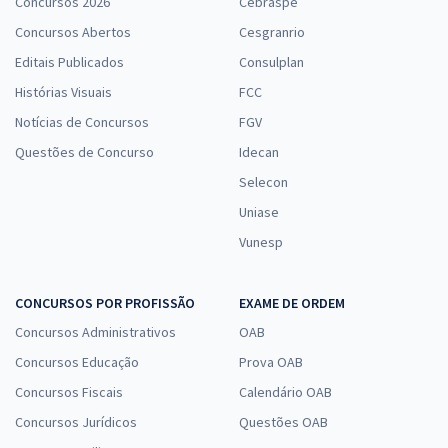
Concursos 2026
Cebraspe
Concursos Abertos
Cesgranrio
Editais Publicados
Consulplan
Histórias Visuais
FCC
Notícias de Concursos
FGV
Questões de Concurso
Idecan
Selecon
Uniase
Vunesp
CONCURSOS POR PROFISSÃO
EXAME DE ORDEM
Concursos Administrativos
OAB
Concursos Educação
Prova OAB
Concursos Fiscais
Calendário OAB
Concursos Jurídicos
Questões OAB