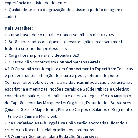
experiência na atividade docente.
4. Qualidade técnica de gravação de altíssimo padrão (imagem e
áudio)
Mais Detalhes:
1. Curso baseado no Edital de Concurso Público nº 001/2025.
2. Serão abordados os tópicos relevantes (não necessariamente
todos) a critério dos professores.
3. Carga horária prevista: videoaulas 929.
4. O Curso
não
contemplará
Conhecimentos Gerais.
4.1 O Curso
não
contemplará em
Conhecimento Específico:
Técnicas
e procedimentos: aferição de altura e peso, retirada de pontos.
Conhecimento sobre as principais doenças infecciosas e parasitárias:
escarlatina e meningite. Noções gerais de Saúde Pública e Coletiva:
conceito de saúde, saúde pública e coletiva. Legislação do Município
de Capitão Leonidas Marques: Lei Orgânica, Estatuto dos Servidores
(Quadro Geral e Magistério), Plano de Cargos e Salários e Regimento
Interno da Câmara Municipal.
4.2 As
Referências
Bibliográficas
não
serão abordadas, ficando a
critério do Docente a elaboração dos conteúdos.
4.3 O curso
não
contemplará
Redação Discursiva.