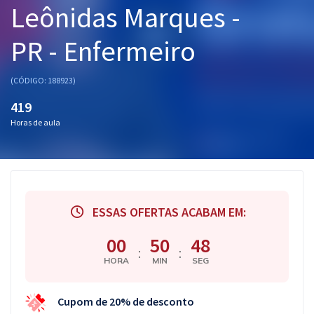
Leônidas Marques -
Pós
PR - Enfermeiro
Graduação
OAB
(CÓDIGO: 188923)
419
Mentorias
Horas de aula
Questões grátis
Conteúdo gratuito
Blog
ESSAS OFERTAS ACABAM EM:
Aprovados
00
50
47
:
:
HORA
MIN
SEG
Atendimento
Cupom de 20% de desconto