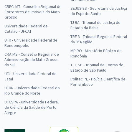
CRECI MT - Conselho Regional de
SEJUS ES - Secretaria da Justiça
Corretores de Imóveis do Mato
do Espírito Santo
Grosso
TJ BA - Tribunal de Justiça do
Universidade Federal de
Estado da Bahia
Catalão - UFCAT
TRF 3 - Tribunal Regional Federal
UFR - Universidade Federal de
da 3ª Região
Rondonópolis
MP RO - Ministério Público de
CRA MS - Conselho Regional de
Rondônia
Administração do Mato Grosso
do Sul
TCE SP - Tribunal de Contas do
Estado de São Paulo
UFJ - Universidade Federal de
Jataí
Politec PE - Polícia Científica de
Pernambuco
UFRN - Universidade Federal do
Rio Grande do Norte
UFCSPA - Universidade Federal
de Ciência da Saúde de Porto
Alegre