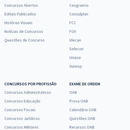
Concursos Abertos
Cesgranrio
Editais Publicados
Consulplan
Histórias Visuais
FCC
Notícias de Concursos
FGV
Questões de Concurso
Idecan
Selecon
Uniase
Vunesp
CONCURSOS POR PROFISSÃO
EXAME DE ORDEM
Concursos Administrativos
OAB
Concursos Educação
Prova OAB
Concursos Fiscais
Calendário OAB
Concursos Jurídicos
Questões OAB
Concursos Militares
Recursos OAB