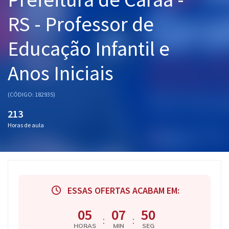
Pós
RS - Professor de
Graduação
Educação Infantil e
OAB
Anos Iniciais
Mentorias
(CÓDIGO: 182935)
Questões grátis
213
Horas de aula
Conteúdo gratuito
Blog
Aprovados
ESSAS OFERTAS ACABAM EM:
Atendimento
05
07
49
:
:
HORAS
MIN
SEG