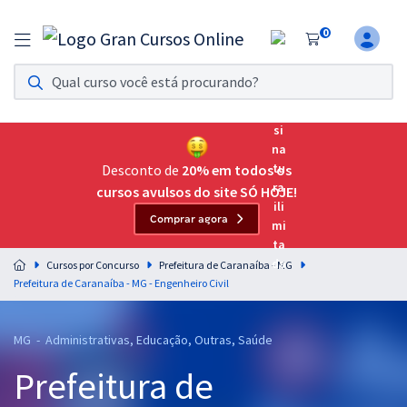
0
Assinatura Ilimitada 11
Acesso a todos os cursos. Teste grátis por 7 dias!
Assinatura OAB Até Passar
Acesso ilimitado a toda preparação para o Exame da
Desconto de
20% em todos os
Ordem, até você passar!
cursos avulsos do site SÓ HOJE!
Comprar agora
Residências Multiprofissionais
Preparação completa e intensiva para as principais
Cursos por Concurso
Prefeitura de Caranaíba - MG
residências em saúde do Brasil
Prefeitura de Caranaíba - MG - Engenheiro Civil
Concursos
MG - Administrativas, Educação, Outras, Saúde
Assinatura Ilimitada
Prefeitura de
Cursos 20% OFF