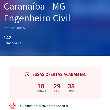
Caranaíba - MG -
Pós
Engenheiro Civil
Graduação
OAB
(CÓDIGO: 184734)
142
Mentorias
Horas de aula
Questões grátis
Conteúdo gratuito
Blog
ESSAS OFERTAS ACABAM EM:
Aprovados
18
29
37
:
:
HORAS
MIN
SEG
Atendimento
Cupom de 20% de desconto