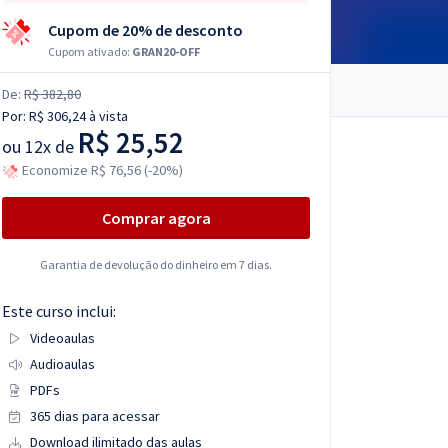
Cupom de 20% de desconto
Cupom ativado:
GRAN20-OFF
De:
R$ 382,80
Por:
R$ 306,24
à vista
R$ 25,52
ou
12x de
Economize R$ 76,56 (-20%)
Comprar agora
Garantia de devolução do dinheiro em 7 dias.
Este curso inclui:
Videoaulas
Audioaulas
PDFs
365 dias para acessar
Download ilimitado das aulas