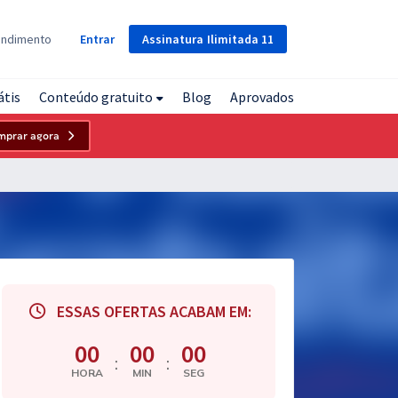
Assinatura
Ilimitada
11
endimento
Entrar
átis
Conteúdo gratuito
Blog
Aprovados
mprar agora
ESSAS OFERTAS ACABAM EM:
00
00
00
:
:
HORA
MIN
SEG