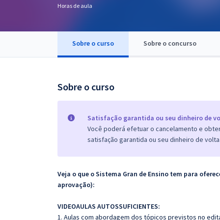
Horas de aula
Pós
Graduação
Sobre o curso
Sobre o concurso
OAB
Mentorias
Sobre o curso
Questões grátis
Satisfação garantida ou seu dinheiro de vo
Conteúdo gratuito
Você poderá efetuar o cancelamento e obter 
satisfação garantida ou seu dinheiro de volta
Blog
Aprovados
Veja o que o Sistema Gran de Ensino tem para ofer
aprovação):
Atendimento
VIDEOAULAS AUTOSSUFICIENTES:
1. Aulas com abordagem dos tópicos previstos no edita