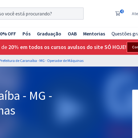
0
At
20% OFF
Pós
Graduação
OAB
Mentorias
Questões gr
 de
20% em todos os cursos avulsos do site SÓ HOJE!
Co
Prefeitura de Caranaíba - MG - Operador de Máquinas
aíba - MG -
nas