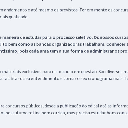
 em andamento e até mesmo os previstos. Ter em mente os concurso
ais qualidade.
 maneira de estudar para o processo seletivo. Os nossos curso
uito bem como as bancas organizadoras trabalham. Conhecer a
tíssimo, pois cada uma tem a sua forma de administrar os proc
 a materiais exclusivos para o concurso em questão. São diversos 
a facilitar o seu entendimento e tornar o seu cronograma mais fle
re concursos públicos, desde a publicação do edital até as inform
em possui uma rotina bem corrida, mas precisa estudar bons conte