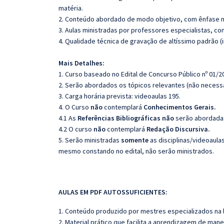
matéria.
2. Conteúdo abordado de modo objetivo, com ênfase n
3. Aulas ministradas por professores especialistas, co
4. Qualidade técnica de gravação de altíssimo padrão 
Mais Detalhes:
1. Curso baseado no Edital de Concurso Público nº 01/2
2. Serão abordados os tópicos relevantes (não necessa
3. Carga horária prevista: videoaulas 195.
4. O Curso
não
contemplará
Conhecimentos Gerais.
4.1 As
Referências
Bibliográficas
não
serão abordadas
4.2 O curso
não
contemplará
Redação Discursiva.
5. Serão ministradas
somente
as disciplinas/videoaula
mesmo constando no edital, não serão ministrados.
AULAS EM PDF AUTOSSUFICIENTES:
1. Conteúdo produzido por mestres especializados na 
2. Material prático que facilita a aprendizagem de mane